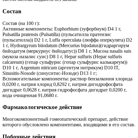
Состав
Состав (на 100 г):
Активные компоненты: Euphorbium (эуфорбиум) D4 1 г,
Pulsatilla pratensis (Pulsatilla) (пульсатилла пратензис
(пульсатилла)) D2 1 г, Luffa operculata (люффа оперкулята) D2
1 г, Hydrargyrum biiodatum (Mercurius bijodatus)(гидраргирум
бийодатум (меркуриус бийодатус)) D8 1 г, Mucosa nasalis suis
(мукоза назалис суис) D8 1 г, Hepar sulfuris (Hepar sulfuris
calcareum) (гепар сульфурис (гепар сульфурис калькареум))
D10 1 г, Argentum nitricum (аргентум нитрикум) D10 IT,
Sinusitis-Nosode (синуситис-Нозоде) D13 1 г;
Вспомогательные компоненты: раствор бензалкония хлорида
0,0200 г, натрия хлорид 0,8292 г, натрия дигидрофосфата
дигидрат 0,0628 г, натрия гидрофосфата дигидрат 0,0200 г,
вода очищенная 91,0680 г.
Фармакологическое действие
Многокомпонентный гомеопатический препарат, действие
которого обусловлено компонентами, входящими в его состав.
Побочные действия