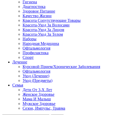
Гигиена
Диагностика
Здоровое Питание
Качество Жизни
Красота Сопутствующие Товары
Красота-Уход За Волосами
Красота-Уход За Лицом
Красота-Уход За Телом
Наборы
Народная Медицина
Офтальмология
Профилактика
Спорт
Лечение
Курсовой Прием/Хронические Заболевания
Офтальмология
Уход (Лечение)
Уход (Предметы)
Семья
Дети От 3-Х Лет
Женское Здоровье
Мама И Малыш
Мужское Здоровье
Сезон, Импульс, Травма