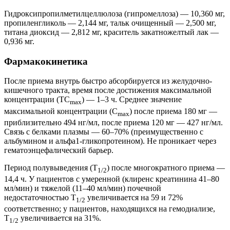
Гидроксипропилметилцеллюлоза (гипромеллоза) — 10,360 мг,
пропиленгликоль — 2,144 мг, тальк очищенный — 2,500 мг,
титана диоксид — 2,812 мг, краситель закатножелтый лак —
0,936 мг.
Фармакокинетика
После приема внутрь быстро абсорбируется из желудочно-
кишечного тракта, время после достижения максимальной
концентрации (ТС
) — 1–3 ч. Среднее значение
mах
максимальной концентрации (С
) после приема 180 мг —
mах
приблизительно 494 нг/мл, после приема 120 мг — 427 нг/мл.
Связь с белками плазмы — 60–70% (преимущественно с
альбумином и альфа1-гликопротеином). Не проникает через
гематоэнцефалический барьер.
Период полувыведения (Т
) после многократного приема —
1/2
14,4 ч. У пациентов с умеренной (клиренс креатинина 41–80
мл/мин) и тяжелой (11–40 мл/мин) почечной
недостаточностью Т
увеличивается на 59 и 72%
1/2
соответственно; у пациентов, находящихся на гемодиализе,
Т
увеличивается на 31%.
1/2