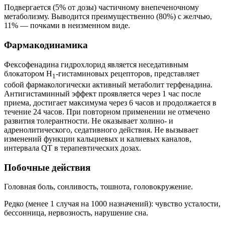
Подвергается (5% от дозы) частичному внепеченочному
метаболизму. Выводится преимущественно (80%) с желчью,
11% — почками в неизменном виде.
Фармакодинамика
Фексофенадина гидрохлорид является неседативным
блокатором H
‑гистаминовых рецепторов, представляет
1
собой фармакологически активный метаболит терфенадина.
Антигистаминный эффект проявляется через 1 час после
приема, достигает максимума через 6 часов и продолжается в
течение 24 часов. При повторном применении не отмечено
развития толерантности. Не оказывает холино- и
адренолитического, седативного действия. Не вызывает
изменений функции кальциевых и калиевых каналов,
интервала QT в терапевтических дозах.
Побочные действия
Головная боль, сонливость, тошнота, головокружение.
Редко (менее 1 случая на 1000 назначений): чувство усталости,
бессонница, нервозность, нарушение сна.