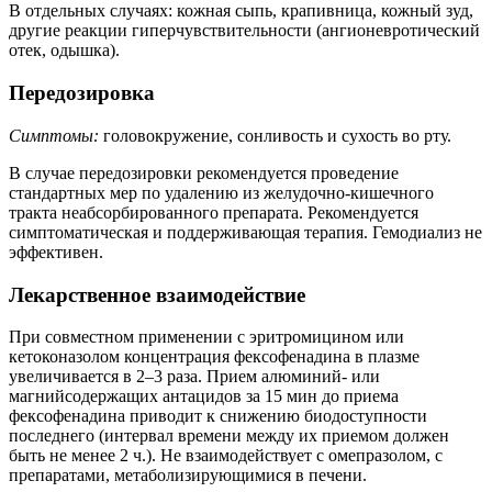
В отдельных случаях: кожная сыпь, крапивница, кожный зуд,
другие реакции гиперчувствительности (ангионевротический
отек, одышка).
Передозировка
Симптомы:
головокружение, сонливость и сухость во рту.
В случае передозировки рекомендуется проведение
стандартных мер по удалению из желудочно-кишечного
тракта неабсорбированного препарата. Рекомендуется
симптоматическая и поддерживающая терапия. Гемодиализ не
эффективен.
Лекарственное взаимодействие
При совместном применении с эритромицином или
кетоконазолом концентрация фексофенадина в плазме
увеличивается в 2–3 раза. Прием алюминий- или
магнийсодержащих антацидов за 15 мин до приема
фексофенадина приводит к снижению биодоступности
последнего (интервал времени между их приемом должен
быть не менее 2 ч.). Не взаимодействует с омепразолом, с
препаратами, метаболизирующимися в печени.