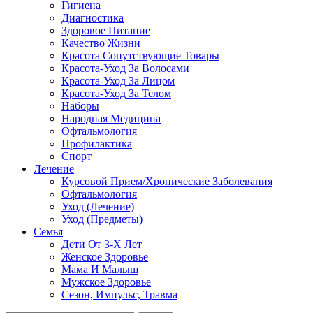
Гигиена
Диагностика
Здоровое Питание
Качество Жизни
Красота Сопутствующие Товары
Красота-Уход За Волосами
Красота-Уход За Лицом
Красота-Уход За Телом
Наборы
Народная Медицина
Офтальмология
Профилактика
Спорт
Лечение
Курсовой Прием/Хронические Заболевания
Офтальмология
Уход (Лечение)
Уход (Предметы)
Семья
Дети От 3-Х Лет
Женское Здоровье
Мама И Малыш
Мужское Здоровье
Сезон, Импульс, Травма