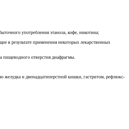
быточного употребления этанола, кофе, никотина;
ющие в результате применения некоторых лекарственных
жа пищеводного отверстия диафрагмы.
ью желудка и двенадцатиперстной кишки, гастритом, рефлюкс-