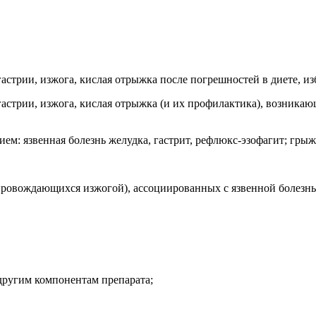
астрии, изжога, кислая отрыжка после погрешностей в диете, из
гастрии, изжога, кислая отрыжка (и их профилактика), возника
м: язвенная болезнь желудка, гастрит, рефлюкс-эзофагит; гры
опровождающихся изжогой), ассоциированных с язвенной болезн
другим компонентам препарата;