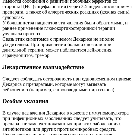
Имеются сообщения о развитии побочных эффектов со
стороны ЦНС (энцефалопатии) через 2-5 недель после приема
препарата, а также об аллергических реакциях (кожная сыпь),
судорогах.
У большинства пациентов эти явления были обратимыми, и
раннее применение глюкокортикостероидной терапии
улучшала прогноз.
Связь этих симптомов с приемом Декариса не вполне
убедительна. При применении больших доз или при
длительной терапии может наблюдаться лейкопения,
агранулоцитоз, тремор.
Лекарственное взаимодействие
Следует соблюдать осторожность при одновременном приеме
Декариса с препаратами, которые могут вызывать
лейкопению (например, с производными пиразолона).
Особые указания
В случае назначения Декариса в качестве иммуномодулятора
при инфекционных заболеваниях следует учитывать, что
препарат не заменяет показанных при этих заболеваниях
антибиотиков или других противомикробных средств.
Перед длительным назначением препарата в качестве