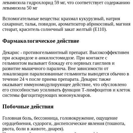
левамизола гидрохлорид 59 мг, что соответствует содержанию
левамизола 50 мг
Вспомогательные вещества: крахмал кукурузный, натрия
сахаринат, тальк, повидон, ароматизатор абрикосовый, магния
стеарат, краситель солнечный закат желтый (E110).
Фармакологическое действие
Декарис - противогельминтный препарат. Высокоэффективен
при аскаридозе и анкилостомидозе. При контакте с
гельминтом вызывает блокаду его нервных ганглиев и
развитие мышечного паралича. Вне зависимости от
локализации парализованные гельминты выводятся обычно в
течение 24 ч после приема препарата. Декарис также
оказывает иммуномодулирующее действие, что обусловлено
его способностью усиливать функции Т-лимфоцитов и клеток
системы фагоцитирующих мононуклеаров.
Побочные действия
Головная боль, бессонница, головокружение, ощущение
сердцебиения, судороги, диспепсические явления (тошнота,
рвота, боли в животе, диарея).