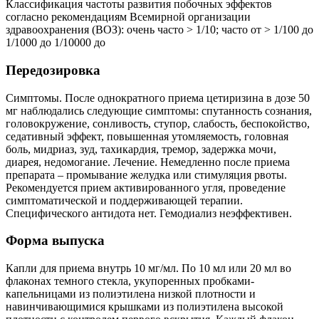
Классификация частоты развития побочных эффектов
согласно рекомендациям Всемирной организации
здравоохранения (ВОЗ): очень часто > 1/10; часто от > 1/100 до
1/1000 до 1/10000 до
Передозировка
Симптомы. После однократного приема цетиризина в дозе 50
мг наблюдались следующие симптомы: спутанность сознания,
головокружение, сонливость, ступор, слабость, беспокойство,
седативный эффект, повышенная утомляемость, головная
боль, мидриаз, зуд, тахикардия, тремор, задержка мочи,
диарея, недомогание. Лечение. Немедленно после приема
препарата – промывание желудка или стимуляция рвоты.
Рекомендуется прием активированного угля, проведение
симптоматической и поддерживающей терапии.
Специфического антидота нет. Гемодиализ неэффективен.
Форма выпуска
Капли для приема внутрь 10 мг/мл. По 10 мл или 20 мл во
флаконах темного стекла, укупоренных пробками-
капельницами из полиэтилена низкой плотности и
навинчивающимися крышками из полиэтилена высокой