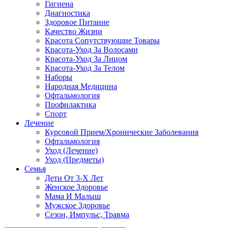
Гигиена
Диагностика
Здоровое Питание
Качество Жизни
Красота Сопутствующие Товары
Красота-Уход За Волосами
Красота-Уход За Лицом
Красота-Уход За Телом
Наборы
Народная Медицина
Офтальмология
Профилактика
Спорт
Лечение
Курсовой Прием/Хронические Заболевания
Офтальмология
Уход (Лечение)
Уход (Предметы)
Семья
Дети От 3-Х Лет
Женское Здоровье
Мама И Малыш
Мужское Здоровье
Сезон, Импульс, Травма