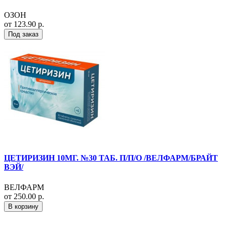
ОЗОН
от 123.90 р.
Под заказ
ЦЕТИРИЗИН 10МГ. №30 ТАБ. П/П/О /ВЕЛФАРМ/БРАЙТ
ВЭЙ/
ВЕЛФАРМ
от 250.00 р.
В корзину