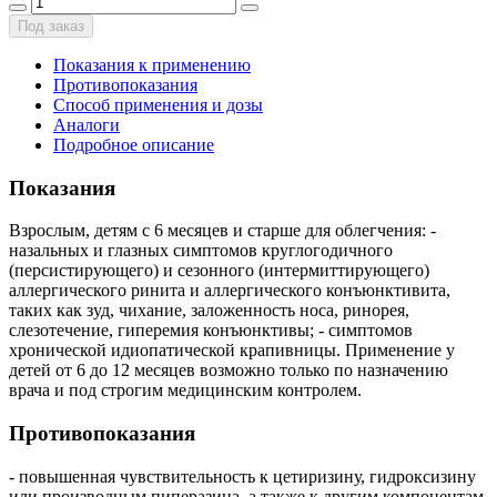
Под заказ
Показания к применению
Противопоказания
Способ применения и дозы
Аналоги
Подробное описание
Показания
Взрослым, детям с 6 месяцев и старше для облегчения: -
назальных и глазных симптомов круглогодичного
(персистирующего) и сезонного (интермиттирующего)
аллергического ринита и аллергического конъюнктивита,
таких как зуд, чихание, заложенность носа, ринорея,
слезотечение, гиперемия конъюнктивы; - симптомов
хронической идиопатической крапивницы. Применение у
детей от 6 до 12 месяцев возможно только по назначению
врача и под строгим медицинским контролем.
Противопоказания
- повышенная чувствительность к цетиризину, гидроксизину
или производным пиперазина, а также к другим компонентам