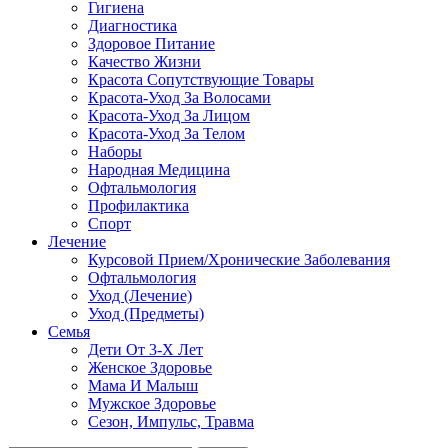
Гигиена
Диагностика
Здоровое Питание
Качество Жизни
Красота Сопутствующие Товары
Красота-Уход За Волосами
Красота-Уход За Лицом
Красота-Уход За Телом
Наборы
Народная Медицина
Офтальмология
Профилактика
Спорт
Лечение
Курсовой Прием/Хронические Заболевания
Офтальмология
Уход (Лечение)
Уход (Предметы)
Семья
Дети От 3-Х Лет
Женское Здоровье
Мама И Малыш
Мужское Здоровье
Сезон, Импульс, Травма