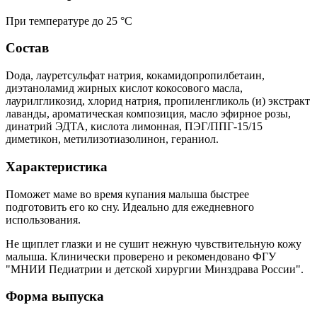
При температуре до 25 °C
Состав
Dода, лауретсульфат натрия, кокамидопропилбетаин,
диэтаноламид жирных кислот кокосового масла,
лаурилгликозид, хлорид натрия, пропиленгликоль (и) экстракт
лаванды, ароматическая композиция, масло эфирное розы,
динатрий ЭДТА, кислота лимонная, ПЭГ/ППГ-15/15
диметикон, метилизотиазолинон, гераниол.
Характеристика
Поможет маме во время купания малыша быстрее
подготовить его ко сну. Идеально для ежедневного
использования.
Не щиплет глазки и не сушит нежную чувствительную кожу
малыша. Клинически проверено и рекомендовано ФГУ
"МНИИ Педиатрии и детской хирургии Минздрава России".
Форма выпуска