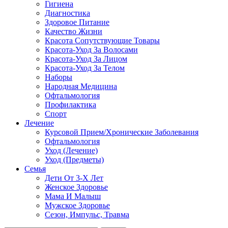
Гигиена
Диагностика
Здоровое Питание
Качество Жизни
Красота Сопутствующие Товары
Красота-Уход За Волосами
Красота-Уход За Лицом
Красота-Уход За Телом
Наборы
Народная Медицина
Офтальмология
Профилактика
Спорт
Лечение
Курсовой Прием/Хронические Заболевания
Офтальмология
Уход (Лечение)
Уход (Предметы)
Семья
Дети От 3-Х Лет
Женское Здоровье
Мама И Малыш
Мужское Здоровье
Сезон, Импульс, Травма