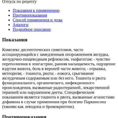
Отпуск по рецепту
Показания к применению
Противопоказания
Способ применения и дозы
Аналоги
Подробное описание
Показания
Комплекс диспептических симптомов, часто
ассоциирующийся с замедленным опорожнением желудка,
желудочно-пищеводным рефлюксом, эзофагитом: - чувство
переполнения в эпигастрии, ранняя насыщаемость, ощущение
вздутия живота, боль в верхней части живота; - отрыжка,
метеоризм; - тошнота, рвота; - изжога, срыгивание
желудочным содержимым или без него. Тошнота и рвота
функционального, органического, инфекционного
происхождения, вызванные радиотерапией, лекарственной
терапией или нарушением диеты. Специфическим
показанием является тошнота и рвота, вызванные агонистами
дофамина в случае применения при болезни Паркинсона
(такими как леводопа и бромокриптин).
Противопоказания