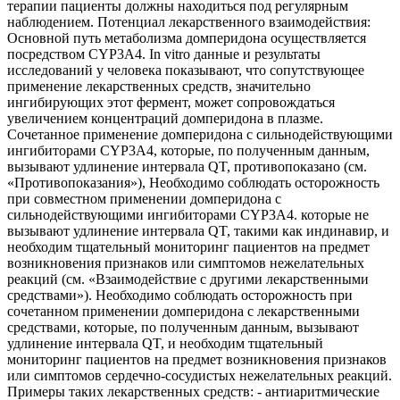
терапии пациенты должны находиться под регулярным
наблюдением. Потенциал лекарственного взаимодействия:
Основной путь метаболизма домперидона осуществляется
посредством CYP3A4. In vitro данные и результаты
исследований у человека показывают, что сопутствующее
применение лекарственных средств, значительно
ингибирующих этот фермент, может сопровождаться
увеличением концентраций домперидона в плазме.
Сочетанное применение домперидона с сильнодействующими
ингибиторами CYP3A4, которые, по полученным данным,
вызывают удлинение интервала QT, противопоказано (см.
«Противопоказания»), Необходимо соблюдать осторожность
при совместном применении домперидона с
сильнодействующими ингибиторами CYP3A4. которые не
вызывают удлинение интервала QT, такими как индинавир, и
необходим тщательный мониторинг пациентов на предмет
возникновения признаков или симптомов нежелательных
реакций (см. «Взаимодействие с другими лекарственными
средствами»). Необходимо соблюдать осторожность при
сочетанном применении домперидона с лекарственными
средствами, которые, по полученным данным, вызывают
удлинение интервала QT, и необходим тщательный
мониторинг пациентов на предмет возникновения признаков
или симптомов сердечно-сосудистых нежелательных реакций.
Примеры таких лекарственных средств: - антиаритмические