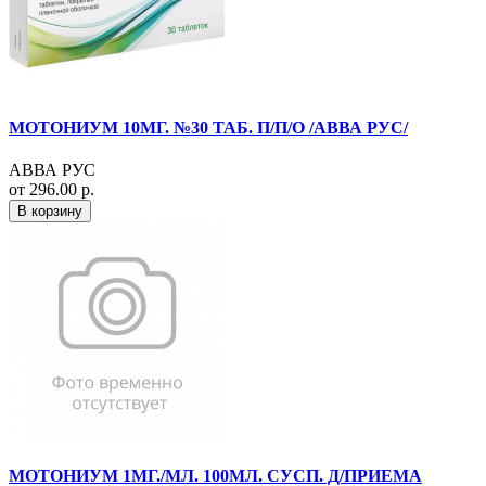
МОТОНИУМ 10МГ. №30 ТАБ. П/П/О /АВВА РУС/
АВВА РУС
от 296.00 р.
В корзину
МОТОНИУМ 1МГ./МЛ. 100МЛ. СУСП. Д/ПРИЕМА