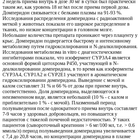
2 недель приема внутрь в дозе 30 мг в сутки был практически
таким же, как уровень 18 нг/мл после приема первой дозы.
Домперидон связывается с белками плазмы на 91-93 %.
Исследования распределения домперидона с радиоактивной
меткой у животных показали его широкое распределение в
тканях, но низкие концентрации в головном мозге.
Небольшие количества препарата проникают через плаценту у
крыс. Домперидон подвергается быстрому и интенсивному
метаболизму путем гидроксилирования и N-деалкилирования.
Исследования метаболизма in vitro с диагностическими
ингибиторами показали, что изофермент CYP3A4 является
основной формой цитохрома Р450, участвующей в N-
деалкилировании домперидона, в то время как изоферменты
CYP3A4, CYP1А2 и CYP2E1 участвуют в ароматическом
гидроксилировании домперидона. Выведение с мочой и
калом составляет 31 % и 66 % от дозы при приеме внутрь,
соответственно. Доля домперидона, выделяющегося в
неизмененном виде, является небольшой (10 % - с калом и
приблизительно 1 % - с мочой). Плазменный период
полувыведения после однократного приема внутрь составляет
7-9 часов у здоровых добровольцев, но повышается у
пациентов с тяжелой почечной недостаточностью. У таких
пациентов (сывороточный креатинин > 6 мг/100 мл, т.е. > 0.6
ммоль/л) период полувыведения домперидона увеличивается
с 7,4 до 20,8 часов, но концентрации домперидона в плазме