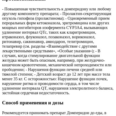
- Повышенная чувствительность к домперидону или любому
другому компоненту препарата; - Пролактин-секретирующая
опухоль гипофиза (пролактинома); - Одновременный прием
пероральных форм кетоконазола, эритромицина или других
мощных ингибиторов изофермента CYP3A4, вызывающих
удлинение интервал QTc, таких как кларитромицин,
итраконазол, флуконазол, позаконазол, вориконазол,
ритонавир, саквинавир, амиодарон, телитромицин,
телапревир (см. разделы «Взаимодействие с другими
лекарственными средствами», «Особые указания»); - В
случаях, когда стимулирование двигательной функции
желудка может быть опасным, например, при желудочно-
кишечном кровотечении, механической непроходимости или
прободении; - Нарушения функции печени средней или
тяжелой степени; - Детский возраст до 12 лет при массе тела
менее 35 кг. С осторожностью: Нарушение функции почек,
нарушение ритма и проводимости сердца, в том числе
удлинение интервала QT, нарушения электролитного баланса,
застойная сердечная недостаточность.
Способ применения и дозы
Рекомендуется принимать препарат Домперидон до еды, в