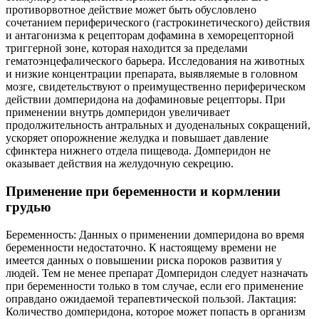
противорвотное действие может быть обусловлено
сочетанием периферического (гастрокинетического) действия
и антагонизма к рецепторам дофамина в хеморецепторной
триггерной зоне, которая находится за пределами
гематоэнцефалического барьера. Исследования на животных
и низкие концентрации препарата, выявляемые в головном
мозге, свидетельствуют о преимущественно периферическом
действии домперидона на дофаминовые рецепторы. При
применении внутрь домперидон увеличивает
продолжительность антральных и дуоденальных сокращений,
ускоряет опорожнение желудка и повышает давление
сфинктера нижнего отдела пищевода. Домперидон не
оказывает действия на желудочную секрецию.
Применение при беременности и кормлении
грудью
Беременность: Данных о применении домперидона во время
беременности недостаточно. К настоящему времени не
имеется данных о повышении риска пороков развития у
людей. Тем не менее препарат Домперидон следует назначать
при беременности только в том случае, если его применение
оправдано ожидаемой терапевтической пользой. Лактация:
Количество домперидона, которое может попасть в организм