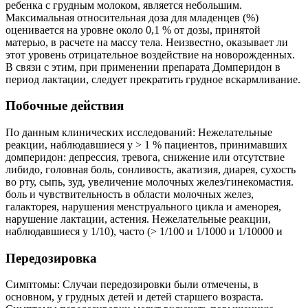
ребенка с грудным молоком, является небольшим.
Максимальная относительная доза для младенцев (%)
оценивается на уровне около 0,1 % от дозы, принятой
матерью, в расчете на массу тела. Неизвестно, оказывает ли
этот уровень отрицательное воздействие на новорожденных.
В связи с этим, при применении препарата Домперидон в
период лактации, следует прекратить грудное вскармливание.
Побочные действия
По данным клинических исследований: Нежелательные
реакции, наблюдавшиеся у > 1 % пациентов, принимавших
домперидон: депрессия, тревога, снижение или отсутствие
либидо, головная боль, сонливость, акатизия, диарея, сухость
во рту, сыпь, зуд, увеличение молочных желез/гинекомастия.
боль и чувствительность в области молочных желез,
галакторея, нарушения менструального цикла и аменорея,
нарушение лактации, астения. Нежелательные реакции,
наблюдавшиеся у 1/10), часто (> 1/100 и 1/1000 и 1/10000 и
Передозировка
Симптомы: Случаи передозировки были отмечены, в
основном, у грудных детей и детей старшего возраста.