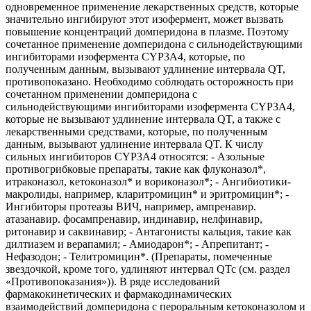
одновременное применение лекарственных средств, которые
значительно ингибируют этот изофермент, может вызвать
повышение концентраций домперидона в плазме. Поэтому
сочетанное применение домперидона с сильнодействующими
ингибиторами изофермента CYP3A4, которые, по
полученным данным, вызывают удлинение интервала QT,
противопоказано. Необходимо соблюдать осторожность при
сочетанном применении домперидона с
сильнодействующими ингибиторами изофермента CYP3A4,
которые не вызывают удлинение интервала QT, а также с
лекарственными средствами, которые, по полученным
данным, вызывают удлинение интервала QT. К числу
сильных ингибиторов CYP3A4 относятся: - Азольные
противогрибковые препараты, такие как флуконазол*,
итраконазол, кетоконазол* и вориконазол*; - Ангибиотики-
макролиды, например, кларитромицин* и эритромицин*; -
Ингибиторы протеазы ВИЧ, например, ампренавир.
атазанавир. фосампренавир, индинавир, нелфинавир,
ритонавир и саквинавир; - Антагонисты кальция, такие как
дилтиазем и верапамил; - Амиодарон*; - Апрепитант; -
Нефазодон; - Телитромицин*. (Препараты, помеченные
звездочкой, кроме того, удлиняют интервал QTc (см. раздел
«Противопоказания»)). В ряде исследований
фармакокинетических и фармакодинамических
взаимодействий домперидона с пероральным кетоконазолом и