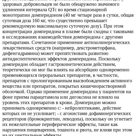
здоровых добровольцев не было обнаружено значимого
удлинения интервала QTc во время стационарной
монотерапии домперидоном (40 мг четыре раза в сутки, общая
суточная доза 160 мг, что существенно превышает
рекомендуемую максимальную суточную дозу). При этом
концентрации домперидона в плазме были сходны с таковыми
в исследованиях взаимодействия домперидона с другими
препаратами. Сочетанное применение антихолинергических
лекарственных средств (например, декстрометорфана,
дифенгидрамина) может препятствовать развитию
антидиспептических эффектов домперидона. Поскольку
домперидон обладает гастрокинетическим действием,
теоретически он мог бы влиять на абсорбцию одновременно
применяющихся пероральных препаратов, в частности,
препаратов с пролонгированным высвобождением активного
вещества или препаратов, покрытых кишечнорастворимой
оболочкой. Однако применение домперидона у пациентов на
фоне приема парацетамола или дигоксина не влияло на
уровень этих препаратов в крови. Домперидон можно
принимать одновременно с: - нейролептиками, действие
которых он не усиливает; - с агонистами дофаминергических
рецепторов (бромокриптин, леводопа), поскольку он угнетает
их нежелательные периферические эффекты, такие как
нарушения пищеварения, тошнота и рвота, не влияя при этом
на их центральные эффекты.