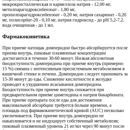
микрокристаллическая и кармеллоза натрия - 12,00 мг,
метилпарагидроксибензоат - 1,80 мг,
пропилпарагидроксибензоат - 0,20 мг, натрия сахаринат - 0,20
мг, полисорбат-20 - 0,10 мг, натрия гидроксид - до pH 5,2-7,2,
вода очищенная - до 1 мл.
Фармакокинетика
При приеме натощак домперидон быстро абсорбируется после
приема внутрь, пиковые плазменные концентрации
достигаются в течение 30-60 минут. Низкая абсолютная
биодоступность домперидона при приеме внутрь (примерно
15 %) связана с интенсивным пресистемным метаболизмом в
кишечной стенке и печени. Домперидон следует принимать за
15-30 минут до еды. Снижение кислотности в желудке
приводит к ухудшению всасывания домперидона.
Биодоступность при приеме внутрь снижается при
предварительном приеме циметидина и натрия бикарбоната.
При приеме препарата после еды для достижения
максимальной абсорбции требуется больше времени, а
площадь под фармакокинетической кривой (AUC) несколько
увеличивается. При приеме внутрь домперидон не
накапливается и не индуцирует собственный метаболизм;
пиковый плазменный уровень 21 нг/мл через 90 минут после