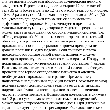
случае приема после еды абсорбция домперидона немного
замедляется. Взрослые и подростки старше 12 лет с массой
тела 35 кг и более и дети до 12 лет с массой тела 35 кг и более:
10 мл 3 раза в сутки. Максимальная суточная доза - 30 мл (30
мг). Домперидон должен применяться в наименьшей
эффективной дозировке. Не рекомендуется превышать
максимальную суточную дозировку. У детей передозировка
может вызвать нарушения со стороны нервной системы (см.
«Передозировка»). У пациентов всех возрастных категорий
обычно для терапии острой тошноты и рвоты максимальная
продолжительность непрерывного приема препарата не
должна превышать одну неделю. Если тошнота и рвота
продолжаются дольше одной недели, пациенту следует
повторно проконсультироваться со своим врачом. По другим
показаниям продолжительность терапии составляет 4 недели.
Если симптомы не исчезают в течение 4 недель, необходимо
провести повторное обследование пациента и оценить
необходимость продолжения терапии. Применение у
пациентов с нарушениями функции почек: Поскольку период
полувыведения домперидона увеличивается при тяжелых
нарушениях функции почек, при повторном применении
частота приема препарата Домперидон должна быть снижена
до 1-2 раз в сутки в зависимости от тяжести нарушений,
может также потребоваться снижение дозы. При длительной
терапии следует проводить регулярное обследование таких