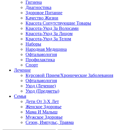
Гигиена
Диагностика
Здоровое Питание
Качество Жизни
Красота Сопутствующие Товары
Красота-Уход За Волосами
Красота-Уход За Лицом
Красота-Уход За Телом
Наборы
Народная Медицина
Офтальмология
Профилактика
Спорт
Лечение
Курсовой Прием/Хронические Заболевания
Офтальмология
Уход (Лечение)
Уход (Предметы)
Семья
Дети От 3-Х Лет
Женское Здоровье
Мама И Малыш
Мужское Здоровье
Сезон, Импульс, Травма