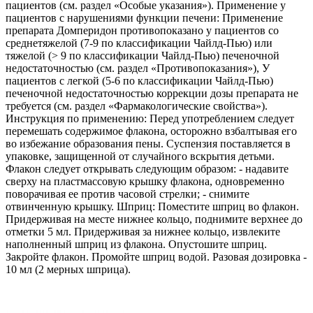
пациентов (см. раздел «Особые указания»). Применение у
пациентов с нарушениями функции печени: Применение
препарата Домперидон противопоказано у пациентов со
среднетяжелой (7-9 по классификации Чайлд-Пью) или
тяжелой (> 9 по классификации Чайлд-Пью) печеночной
недостаточностью (см. раздел «Противопоказания»), У
пациентов с легкой (5-6 по классификации Чайлд-Пью)
печеночной недостаточностью коррекции дозы препарата не
требуется (см. раздел «Фармакологические свойства»).
Инструкция по применению: Перед употреблением следует
перемешать содержимое флакона, осторожно взбалтывая его
во избежание образования пены. Суспензия поставляется в
упаковке, защищенной от случайного вскрытия детьми.
Флакон следует открывать следующим образом: - надавите
сверху на пластмассовую крышку флакона, одновременно
поворачивая ее против часовой стрелки; - снимите
отвинченную крышку. Шприц: Поместите шприц во флакон.
Придерживая на месте нижнее кольцо, поднимите верхнее до
отметки 5 мл. Придерживая за нижнее кольцо, извлеките
наполненный шприц из флакона. Опустошите шприц.
Закройте флакон. Промойте шприц водой. Разовая дозировка -
10 мл (2 мерных шприца).