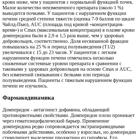
крови ниже, чем у пациентов с нормальной функцией почек.
Малое количество неизмененного препарата (около 1 %)
выводится почками. У пациентов с нарушением функции
печени средней степени тяжести (оценка 7-9 баллов по шкале
Чайлд-Пью), AUC (площадь под кривой «концентрация-
время») и Сmах (максимальная концентрация) в плазме крови
домперидона были в 2,9 и 1,5 раза выше, чем у здоровых
добровольцев, соответственно. Доля несвязанной фракции
повышалась на 25 % и период полувыведения (Т1/2)
увеличивался с 15 до 23 часов. У пациентов с легким
нарушением функции печени отмечались несколько
сниженные системные уровни препарата в сравнении с
таковыми у здоровых добровольцев на основе Сmах и AUC,
без изменений связывания с белками или периода
полувыведения. Пациенты с тяжелым нарушением функции
печени не изучались.
Фармакодинамика
Домперидон - антагонист дофамина, обладающий
противорвотными свойствами. Домперидон плохо проникает
через гематоэнцефалический барьер. Применение
домперидона редко сопровождается экстрапирамидными
побочными действиями, особенно у взрослых, но домперидон
стимулирует выделение пролактина из гипофиза. Его