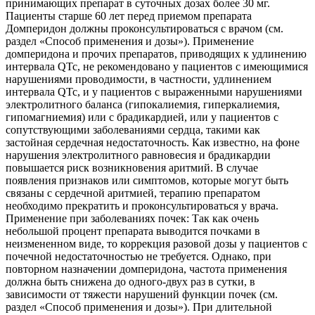
принимающих препарат в суточных дозах более 30 мг.
Пациенты старше 60 лет перед приемом препарата
Домперидон должны проконсультироваться с врачом (см.
раздел «Способ применения и дозы»). Применение
домперидона и прочих препаратов, приводящих к удлинению
интервала QTc, не рекомендовано у пациентов с имеющимися
нарушениями проводимости, в частности, удлинением
интервала QTc, и у пациентов с выраженными нарушениями
электролитного баланса (гипокалиемия, гиперкалиемия,
гипомагниемия) или с брадикардией, или у пациентов с
сопутствующими заболеваниями сердца, такими как
застойная сердечная недостаточность. Как известно, на фоне
нарушения электролитного равновесия и брадикардии
повышается риск возникновения аритмий. В случае
появления признаков или симптомов, которые могут быть
связаны с сердечной аритмией, терапию препаратом
необходимо прекратить и проконсультироваться у врача.
Применение при заболеваниях почек: Так как очень
небольшой процент препарата выводится почками в
неизмененном виде, то коррекция разовой дозы у пациентов с
почечной недостаточностью не требуется. Однако, при
повторном назначении домперидона, частота применения
должна быть снижена до одного-двух раз в сутки, в
зависимости от тяжести нарушений функции почек (см.
раздел «Способ применения и дозы»). При длительной