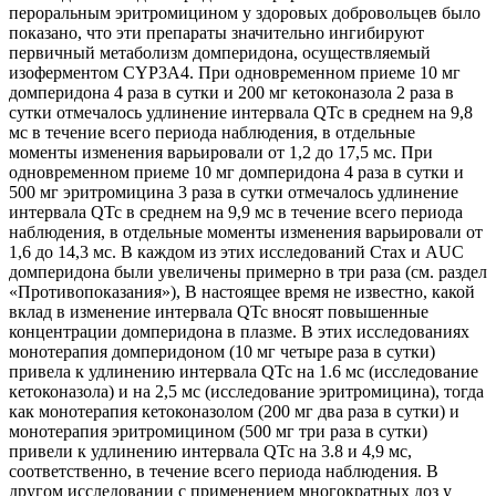
пероральным эритромицином у здоровых добровольцев было
показано, что эти препараты значительно ингибируют
первичный метаболизм домперидона, осуществляемый
изоферментом CYP3A4. При одновременном приеме 10 мг
домперидона 4 раза в сутки и 200 мг кетоконазола 2 раза в
сутки отмечалось удлинение интервала QTc в среднем на 9,8
мс в течение всего периода наблюдения, в отдельные
моменты изменения варьировали от 1,2 до 17,5 мс. При
одновременном приеме 10 мг домперидона 4 раза в сутки и
500 мг эритромицина 3 раза в сутки отмечалось удлинение
интервала QTc в среднем на 9,9 мс в течение всего периода
наблюдения, в отдельные моменты изменения варьировали от
1,6 до 14,3 мс. В каждом из этих исследований Стах и AUC
домперидона были увеличены примерно в три раза (см. раздел
«Противопоказания»), В настоящее время не известно, какой
вклад в изменение интервала QTc вносят повышенные
концентрации домперидона в плазме. В этих исследованиях
монотерапия домперидоном (10 мг четыре раза в сутки)
привела к удлинению интервала QTc на 1.6 мс (исследование
кетоконазола) и на 2,5 мс (исследование эритромицина), тогда
как монотерапия кетоконазолом (200 мг два раза в сутки) и
монотерапия эритромицином (500 мг три раза в сутки)
привели к удлинению интервала QTc на 3.8 и 4,9 мс,
соответственно, в течение всего периода наблюдения. В
другом исследовании с применением многократных доз у