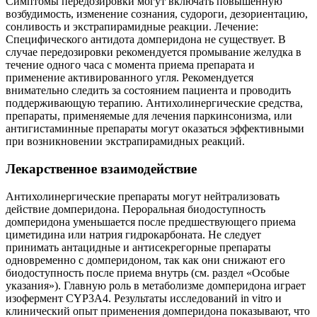
Симптомы передозировки могут включать повышенную
возбудимость, изменение сознания, судороги, дезориентацию,
сонливость и экстрапирамидные реакции. Лечение:
Специфического антидота домперидона не существует. В
случае передозировки рекомендуется промывание желудка в
течение одного часа с момента приема препарата и
применение активированного угля. Рекомендуется
внимательно следить за состоянием пациента и проводить
поддерживающую терапию. Антихолинергические средства,
препараты, применяемые для лечения паркинсонизма, или
антигистаминные препараты могут оказаться эффективными
при возникновении экстрапирамидных реакций.
Лекарственное взаимодействие
Антихолинергические препараты могут нейтрализовать
действие домперидона. Пероральная биодоступность
домперидона уменьшается после предшествующего приема
циметидина или натрия гидрокарбоната. Не следует
принимать антацидные и антисекрегорные препараты
одновременно с домперидоном, так как они снижают его
биодоступность после приема внутрь (см. раздел «Особые
указания»). Главную роль в метаболизме домперидона играет
изофермент CYP3A4. Результаты исследований in vitro и
клинический опыт применения домперидона показывают, что