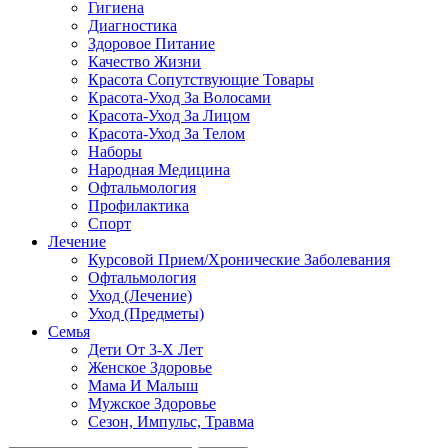
Гигиена
Диагностика
Здоровое Питание
Качество Жизни
Красота Сопутствующие Товары
Красота-Уход За Волосами
Красота-Уход За Лицом
Красота-Уход За Телом
Наборы
Народная Медицина
Офтальмология
Профилактика
Спорт
Лечение
Курсовой Прием/Хронические Заболевания
Офтальмология
Уход (Лечение)
Уход (Предметы)
Семья
Дети От 3-Х Лет
Женское Здоровье
Мама И Малыш
Мужское Здоровье
Сезон, Импульс, Травма