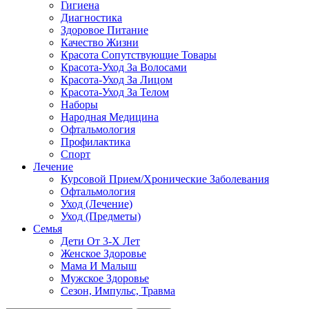
Гигиена
Диагностика
Здоровое Питание
Качество Жизни
Красота Сопутствующие Товары
Красота-Уход За Волосами
Красота-Уход За Лицом
Красота-Уход За Телом
Наборы
Народная Медицина
Офтальмология
Профилактика
Спорт
Лечение
Курсовой Прием/Хронические Заболевания
Офтальмология
Уход (Лечение)
Уход (Предметы)
Семья
Дети От 3-Х Лет
Женское Здоровье
Мама И Малыш
Мужское Здоровье
Сезон, Импульс, Травма