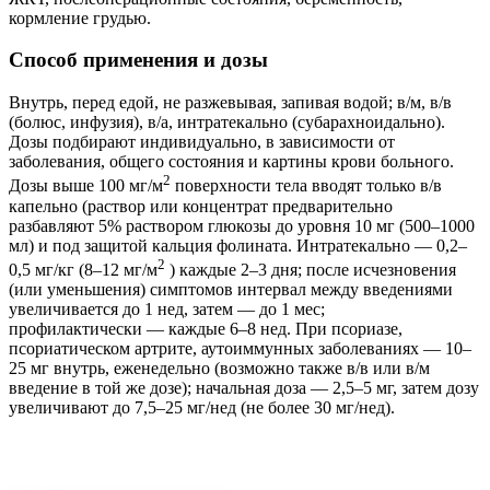
кормление грудью.
Способ применения и дозы
Внутрь, перед едой, не разжевывая, запивая водой; в/м, в/в
(болюс, инфузия), в/а, интратекально (субарахноидально).
Дозы подбирают индивидуально, в зависимости от
заболевания, общего состояния и картины крови больного.
2
Дозы выше 100 мг/м
поверхности тела вводят только в/в
капельно (раствор или концентрат предварительно
разбавляют 5% раствором глюкозы до уровня 10 мг (500–1000
мл) и под защитой кальция фолината. Интратекально — 0,2–
2
0,5 мг/кг (8–12 мг/м
) каждые 2–3 дня; после исчезновения
(или уменьшения) симптомов интервал между введениями
увеличивается до 1 нед, затем — до 1 мес;
профилактически — каждые 6–8 нед. При псориазе,
псориатическом артрите, аутоиммунных заболеваниях — 10–
25 мг внутрь, еженедельно (возможно также в/в или в/м
введение в той же дозе); начальная доза — 2,5–5 мг, затем дозу
увеличивают до 7,5–25 мг/нед (не более 30 мг/нед).