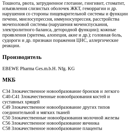
Тошнота, рвота, затрудненное глотание, гингивит, стоматит,
изъязвления слизистых оболочек ЖКТ, геморрагии и др.
нарушения со стороны пищеварительной системы и функции
печени, миелосупрессия, иммуносупрессия, расстройства
мочеполовой системы (нарушения мочеиспускания,
электролитного баланса, детородной функции); кожные
проявления (эритема, алопеция, акне и др.); головная боль,
судороги и др. признаки поражения ЦНС, аллергические
реакции.
Производитель
EBEWE Pharma Ges.m.b.H. Nfg. KG
МКБ
C34 Злокачественное новообразование бронхов и легкого
C40-C41 Злокачественные новообразования костей и
суставных хрящей
C49 Злокачественное новообразование других типов
соединительной и мягких тканей
C50 Злокачественные новообразования молочной железы
C56 Злокачественное новообразование яичника
C58 Злокачественное новообразование плаценты