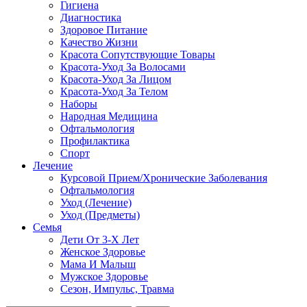
Гигиена
Диагностика
Здоровое Питание
Качество Жизни
Красота Сопутствующие Товары
Красота-Уход За Волосами
Красота-Уход За Лицом
Красота-Уход За Телом
Наборы
Народная Медицина
Офтальмология
Профилактика
Спорт
Лечение
Курсовой Прием/Хронические Заболевания
Офтальмология
Уход (Лечение)
Уход (Предметы)
Семья
Дети От 3-Х Лет
Женское Здоровье
Мама И Малыш
Мужское Здоровье
Сезон, Импульс, Травма