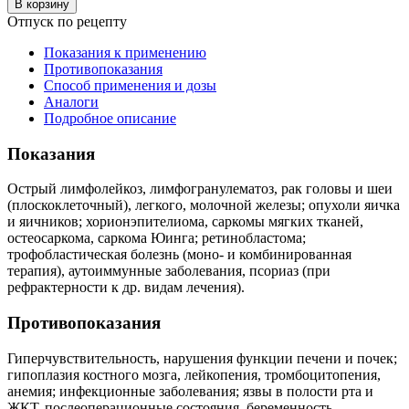
В корзину
Отпуск по рецепту
Показания к применению
Противопоказания
Способ применения и дозы
Аналоги
Подробное описание
Показания
Острый лимфолейкоз, лимфогранулематоз, рак головы и шеи
(плоскоклеточный), легкого, молочной железы; опухоли яичка
и яичников; хорионэпителиома, саркомы мягких тканей,
остеосаркома, саркома Юинга; ретинобластома;
трофобластическая болезнь (моно- и комбинированная
терапия), аутоиммунные заболевания, псориаз (при
рефрактерности к др. видам лечения).
Противопоказания
Гиперчувствительность, нарушения функции печени и почек;
гипоплазия костного мозга, лейкопения, тромбоцитопения,
анемия; инфекционные заболевания; язвы в полости рта и
ЖКТ, послеоперационные состояния, беременность,