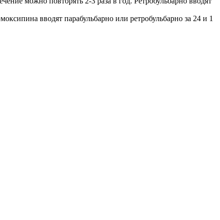
ечение можно повторять 2-3 раза в год. Ретробульбарно вводят
моксипина вводят парабульбарно или ретробульбарно за 24 и 1