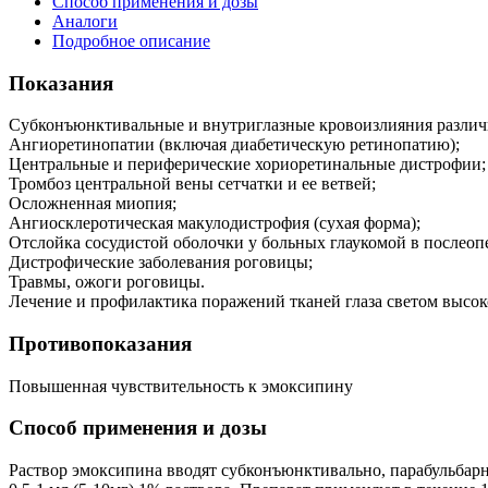
Способ применения и дозы
Аналоги
Подробное описание
Показания
Субконъюнктивальные и внутриглазные кровоизлияния различн
Ангиоретинопатии (включая диабетическую ретинопатию);
Центральные и периферические хориоретинальные дистрофии;
Тромбоз центральной вены сетчатки и ее ветвей;
Осложненная миопия;
Ангиосклеротическая макулодистрофия (сухая форма);
Отслойка сосудистой оболочки у больных глаукомой в послео
Дистрофические заболевания роговицы;
Травмы, ожоги роговицы.
Лечение и профилактика поражений тканей глаза светом высок
Противопоказания
Повышенная чувствительность к эмоксипину
Способ применения и дозы
Раствор эмоксипина вводят субконъюнктивально, парабульбарно