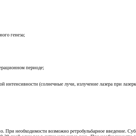
ого генеза;
перационном периоде;
ой интенсивности (солнечные лучи, излучение лазера при лазер
. При необходимости возможно ретробульбарное введение. Субко