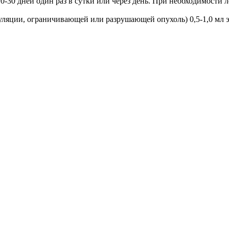
0-30 дней один раз в сутки или через день. При необходимости л
уляции, ограничивающей или разрушающей опухоль) 0,5-1,0 мл э