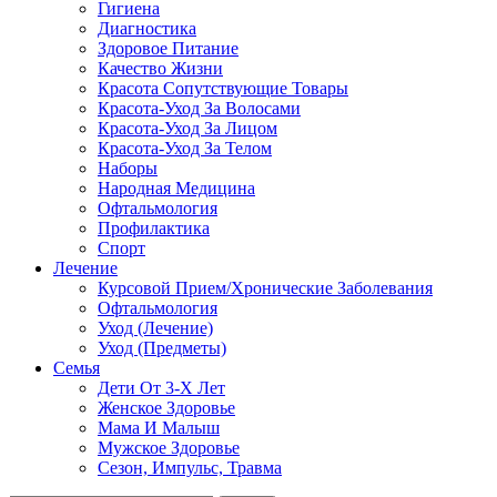
Гигиена
Диагностика
Здоровое Питание
Качество Жизни
Красота Сопутствующие Товары
Красота-Уход За Волосами
Красота-Уход За Лицом
Красота-Уход За Телом
Наборы
Народная Медицина
Офтальмология
Профилактика
Спорт
Лечение
Курсовой Прием/Хронические Заболевания
Офтальмология
Уход (Лечение)
Уход (Предметы)
Семья
Дети От 3-Х Лет
Женское Здоровье
Мама И Малыш
Мужское Здоровье
Сезон, Импульс, Травма