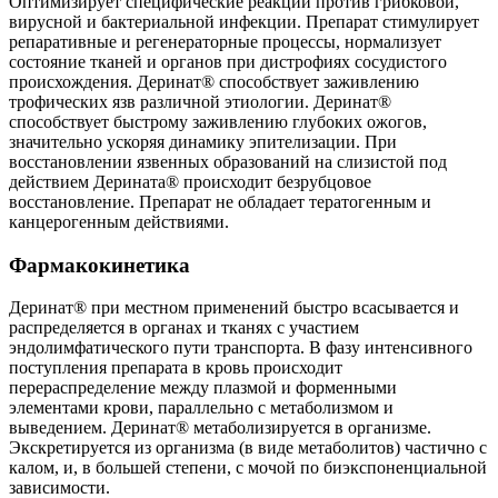
Оптимизирует специфические реакции против грибковой,
вирусной и бактериальной инфекции. Препарат стимулирует
репаративные и регенераторные процессы, нормализует
состояние тканей и органов при дистрофиях сосудистого
происхождения. Деринат® способствует заживлению
трофических язв различной этиологии. Деринат®
способствует быстрому заживлению глубоких ожогов,
значительно ускоряя динамику эпителизации. При
восстановлении язвенных образований на слизистой под
действием Дерината® происходит безрубцовое
восстановление. Препарат не обладает тератогенным и
канцерогенным действиями.
Фармакокинетика
Деринат® при местном применений быстро всасывается и
распределяется в органах и тканях с участием
эндолимфатического пути транспорта. В фазу интенсивного
поступления препарата в кровь происходит
перераспределение между плазмой и форменными
элементами крови, параллельно с метаболизмом и
выведением. Деринат® метаболизируется в организме.
Экскретируется из организма (в виде метаболитов) частично с
калом, и, в большей степени, с мочой по биэкспоненциальной
зависимости.