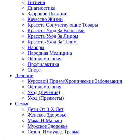
Гигиена
Диагностика
Здоровое Питание
Качество Жизни
Красота Сопутствующие Товары
Красота-Уход За Волосами
Красота-Уход За Лицом
Красота-Уход За Телом
Наборы
Народная Медицина
Офтальмология
Профилактика
Спорт
Лечение
Курсовой Прием/Хронические Заболевания
Офтальмология
Уход (Лечение)
Уход (Предметы)
Семья
Дети От 3-Х Лет
Женское Здоровье
Мама И Малыш
Мужское Здоровье
Сезон, Импульс, Травма