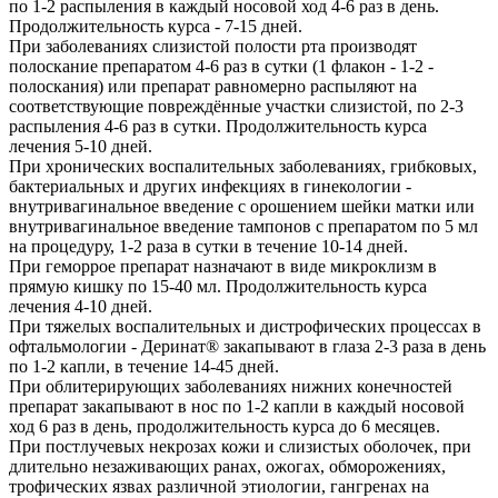
по 1-2 распыления в каждый носовой ход 4-6 раз в день.
Продолжительность курса - 7-15 дней.
При заболеваниях слизистой полости рта производят
полоскание препаратом 4-6 раз в сутки (1 флакон - 1-2 -
полоскания) или препарат равномерно распыляют на
соответствующие повреждённые участки слизистой, по 2-3
распыления 4-6 раз в сутки. Продолжительность курса
лечения 5-10 дней.
При хронических воспалительных заболеваниях, грибковых,
бактериальных и других инфекциях в гинекологии -
внутривагинальное введение с орошением шейки матки или
внутривагинальное введение тампонов с препаратом по 5 мл
на процедуру, 1-2 раза в сутки в течение 10-14 дней.
При геморрое препарат назначают в виде микроклизм в
прямую кишку по 15-40 мл. Продолжительность курса
лечения 4-10 дней.
При тяжелых воспалительных и дистрофических процессах в
офтальмологии - Деринат® закапывают в глаза 2-3 раза в день
по 1-2 капли, в течение 14-45 дней.
При облитерирующих заболеваниях нижних конечностей
препарат закапывают в нос по 1-2 капли в каждый носовой
ход 6 раз в день, продолжительность курса до 6 месяцев.
При постлучевых некрозах кожи и слизистых оболочек, при
длительно незаживающих ранах, ожогах, обморожениях,
трофических язвах различной этиологии, гангренах на