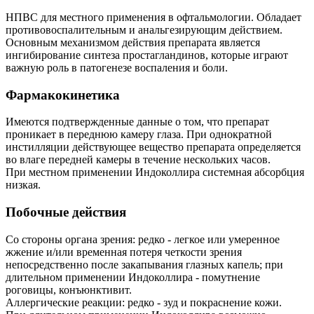
НПВС для местного применения в офтальмологии. Обладает
противовоспалительным и анальгезирующим действием.
Основным механизмом действия препарата является
ингибирование синтеза простагландинов, которые играют
важную роль в патогенезе воспаления и боли.
Фармакокинетика
Имеются подтвержденные данные о том, что препарат
проникает в переднюю камеру глаза. При однократной
инстилляции действующее вещество препарата определяется
во влаге передней камеры в течение нескольких часов.
При местном применении Индоколлира системная абсорбция
низкая.
Побочные действия
Со стороны органа зрения: редко - легкое или умеренное
жжение и/или временная потеря четкости зрения
непосредственно после закапывания глазных капель; при
длительном применении Индоколлира - помутнение
роговицы, конъюнктивит.
Аллергические реакции: редко - зуд и покраснение кожи.