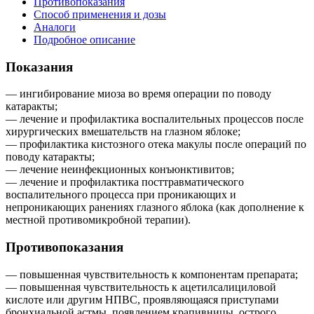
Противопоказания
Способ применения и дозы
Аналоги
Подробное описание
Показания
— ингибирование миоза во время операции по поводу
катаракты;
— лечение и профилактика воспалительных процессов после
хирургических вмешательств на глазном яблоке;
— профилактика кистозного отека макулы после операций по
поводу катаракты;
— лечение неинфекционных конъюнктивитов;
— лечение и профилактика посттравматического
воспалительного процесса при проникающих и
непроникающих ранениях глазного яблока (как дополнение к
местной противомикробной терапии).
Противопоказания
— повышенная чувствительность к компонентам препарата;
— повышенная чувствительность к ацетилсалициловой
кислоте или другим НПВС, проявляющаяся приступами
бронхиальной астмы, появлением крапивницы, острого