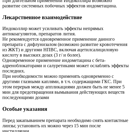
При длительном применении Индоколлира возможно
развитие системных побочных эффектов индометацина.
Лекарственное взаимодействие
Индоколлир может усиливать эффекты непрямых
антикоагулянтов, препаратов лития.
Не рекомендуется одновременное применение данного
препарата с дифлунизалом (возможно развитие кровотечения
из ЖКТ) и другими НПВС, включая ацетилсалициловую
кислоту в высоких дозах (3 г/ и более).
Одновременное применение индометацина с бета-
адреноблокаторами и салуретиками может ослаблять эффекты
последних.
При необходимости можно применять одновременно с
другими глазными каплями, в т.ч. содержащими ГКС. При
этом перерыв между аппликациями должен быть не менее 5
мин для предотвращения вымывания действующих веществ
последующими дозами
Особые указания
Перед закапыванием препарата необходимо снять контактные
линзы; установить их можно через 15 мин после
инстилляции.