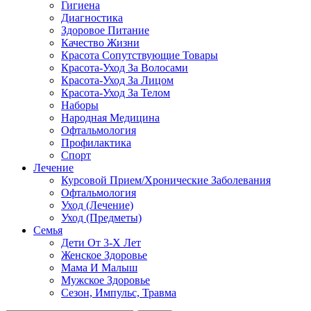
Гигиена
Диагностика
Здоровое Питание
Качество Жизни
Красота Сопутствующие Товары
Красота-Уход За Волосами
Красота-Уход За Лицом
Красота-Уход За Телом
Наборы
Народная Медицина
Офтальмология
Профилактика
Спорт
Лечение
Курсовой Прием/Хронические Заболевания
Офтальмология
Уход (Лечение)
Уход (Предметы)
Семья
Дети От 3-Х Лет
Женское Здоровье
Мама И Малыш
Мужское Здоровье
Сезон, Импульс, Травма