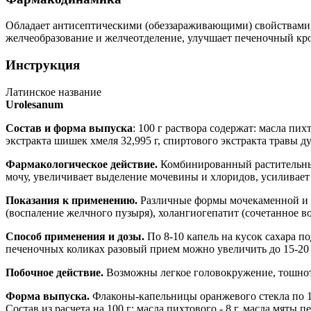
Обладает антисептическими (обеззараживающими) свойствами, 
желчеобразование и желчеотделение, улучшает печеночный кр
Инструкция
Латинское название
Urolesanum
Состав и форма выпуска
: 100 г раствора содержат: масла пих
экстракта шишек хмеля 32,995 г, спиртового экстракта травы д
Фармакологическое действие.
Комбинированный растительный
мочу, увеличивает выделение мочевины и хлоридов, усиливает
Показания к применению.
Различные формы мочекаменной и ж
(воспаление желчного пузыря), холангиогепатит (сочетанное 
Способ применения и дозы.
По 8-10 капель на кусок сахара по
печеночных коликах разовый прием можно увеличить до 15-20 
Побочное действие.
Возможны легкое головокружение, тошнота
Форма выпуска.
Флаконы-капельницы оранжевого стекла по 1
Состав из расчета на 100 г: масла пихтового - 8 г, масла мяты п