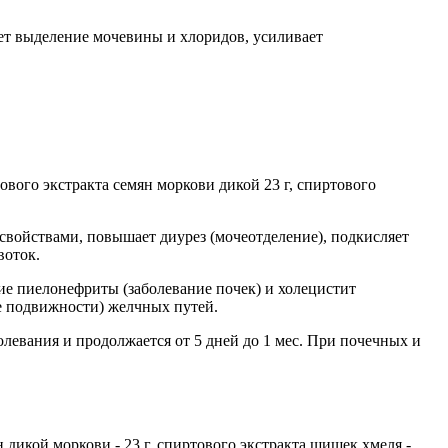
ет выделение мочевины и хлоридов, усиливает
ртового экстракта семян моркови дикой 23 г, спиртового
войствами, повышает диурез (мочеотделение), подкисляет
воток.
е пиелонефриты (заболевание почек) и холецистит
е подвижности) желчных путей.
болевания и продолжается от 5 дней до 1 мес. При почечных и
мян дикой моркови - 23 г, спиртового экстракта шишек хмеля -