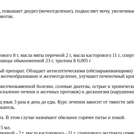
повышает диурез (мочеотделение), подкисляет мочу, увеличива
овоток.
тового 8 г, масла мяты перечной 2 г, масла касторового 11 г, спи
ушицы обыкновенной 23 г, трилона Б 0,005 г
 препарат. Обладает антисептическими (обеззараживающими) с
 желчеобразование и желчеотделение, улучшает печеночный кро
елчнокаменной болезни, солевые диатезы, острые и хронически
воспаление печени и желчных протоков) и дискинезия (нарушени
д язык 3 раза в день до еды. Курс лечения зависит от тяжести за
капель.
. В этом случае назначают обильное горячее питье и покой.
5 мл.
еречной - 2 г, масла касторового - 11 г, спиртового экстракта се