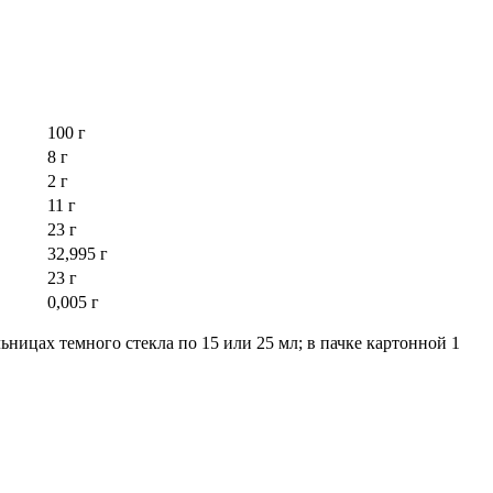
100 г
8 г
2 г
11 г
23 г
32,995 г
23 г
0,005 г
ьницах темного стекла по 15 или 25 мл; в пачке картонной 1