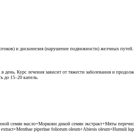
отоков) и дискинезия (нарушение подвижности) желчных путей.
за в день. Курс лечения зависит от тяжести заболевания и продо
ь до 15–20 капель.
й семян масло+Моркови дикой семян экстракт+Мяты перечной л
 extract+Menthae piperitae foliorum oleum+Abiesis oleum+Humuli lupu