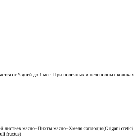
лжается от 5 дней до 1 мес. При почечных и печеночных коликах
истьев масло+Пихты масло+Хмеля соплодия(Origani cretici
li fructus)