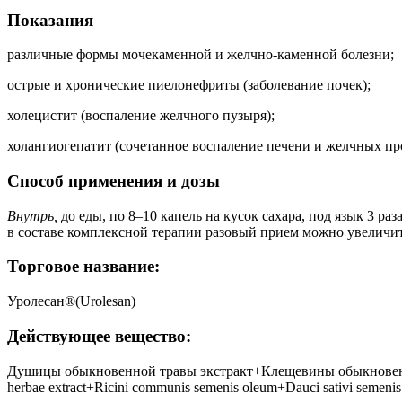
Показания
различные формы мочекаменной и желчно-каменной болезни;
острые и хронические пиелонефриты (заболевание почек);
холецистит (воспаление желчного пузыря);
холангиогепатит (сочетанное воспаление печени и желчных пр
Способ применения и дозы
Внутрь,
до еды, по 8–10 капель на кусок сахара, под язык 3 ра
в составе комплексной терапии разовый прием можно увеличит
Торговое название:
Уролесан®(Urolesan)
Действующее вещество:
Душицы обыкновенной травы экстракт+Клещевины обыкновенно
herbae extract+Ricini communis semenis oleum+Dauci sativi semenis