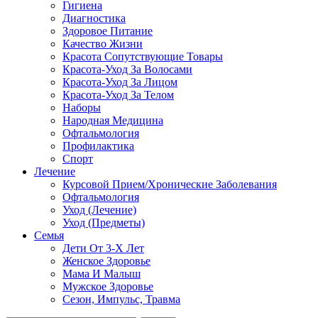
Гигиена
Диагностика
Здоровое Питание
Качество Жизни
Красота Сопутствующие Товары
Красота-Уход За Волосами
Красота-Уход За Лицом
Красота-Уход За Телом
Наборы
Народная Медицина
Офтальмология
Профилактика
Спорт
Лечение
Курсовой Прием/Хронические Заболевания
Офтальмология
Уход (Лечение)
Уход (Предметы)
Семья
Дети От 3-Х Лет
Женское Здоровье
Мама И Малыш
Мужское Здоровье
Сезон, Импульс, Травма