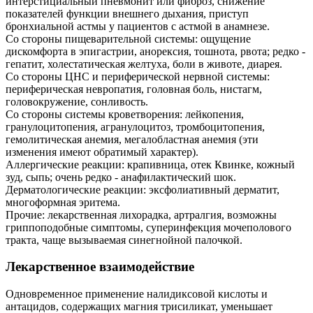
интерстициальный пневмонит или фиброз, снижение
показателей функции внешнего дыхания, приступ
бронхиальной астмы у пациентов с астмой в анамнезе.
Со стороны пищеварительной системы: ощущение
дискомфорта в эпигастрии, анорексия, тошнота, рвота; редко -
гепатит, холестатическая желтуха, боли в животе, диарея.
Со стороны ЦНС и периферической нервной системы:
периферическая невропатия, головная боль, нистагм,
головокружение, сонливость.
Со стороны системы кроветворения: лейкопения,
гранулоцитопения, агранулоцитоз, тромбоцитопения,
гемолитическая анемия, мегалобластная анемия (эти
изменения имеют обратимый характер).
Аллергические реакции: крапивница, отек Квинке, кожный
зуд, сыпь; очень редко - анафилактический шок.
Дерматологические реакции: эксфолиативный дерматит,
многоформная эритема.
Прочие: лекарственная лихорадка, артралгия, возможны
гриппоподобные симптомы, суперинфекция мочеполового
тракта, чаще вызываемая синегнойной палочкой.
Лекарственное взаимодействие
Одновременное применение налидиксовой кислоты и
антацидов, содержащих магния трисиликат, уменьшает