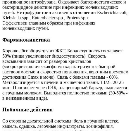
производное нитрофурана. Оказывает бактериостатическое и
бактерицидное действие при инфекциях мочевыводящих
путей. Нитрофурантоин активен в отношении Esсherichia coli,
Klebsiella spp., Enterobacter spp., Proteus spp.
Эффективен главным образом при инфекциях
мочевыводящих путей.
Фармакокинетика
Хорошо абсорбируется из ЖКТ. Биодоступность составляет
50% (пища увеличивает биодоступность). Скорость
всасывания зависит от размеров кристаллов
(микрокристаллическая форма характеризуется быстрой
растворимостью и скоростью поглощения, коротким временем
достижения Cmax в моче). Связь с белками плазмы - 60%.
Метаболизируется в печени и мышечной ткани. T1/2 - 20-25
мин. Проникает через ГЭБ, плацентарный барьер, выделяется
с грудным молоком. Выводится полностью почками (30-50% -
в неизмененном виде).
Побочные действия
Со стороны дыхательной системы: боль в грудной клетке,
кашель, одышка, легочные инфильтраты, эозинофилия,