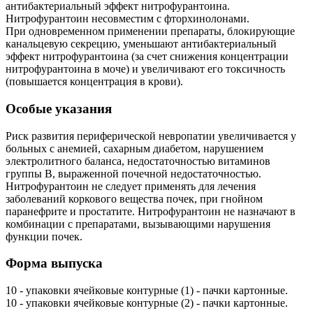
антибактериальный эффект нитрофурантоина.
Нитрофурантоин несовместим с фторхинолонами.
При одновременном применении препараты, блокирующие
канальцевую секрецию, уменьшают антибактериальный
эффект нитрофурантоина (за счет снижения концентрации
нитрофурантоина в моче) и увеличивают его токсичность
(повышается концентрация в крови).
Особые указания
Риск развития периферической невропатии увеличивается у
больных с анемией, сахарным диабетом, нарушением
электролитного баланса, недостаточностью витаминов
группы B, выраженной почечной недостаточностью.
Нитрофурантоин не следует применять для лечения
заболеваний коркового вещества почек, при гнойном
паранефрите и простатите. Нитрофурантоин не назначают в
комбинации с препаратами, вызывающими нарушения
функции почек.
Форма выпуска
10 - упаковки ячейковые контурные (1) - пачки картонные.
10 - упаковки ячейковые контурные (2) - пачки картонные.