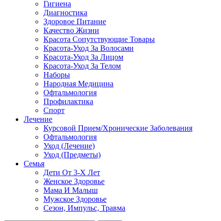
Гигиена
Диагностика
Здоровое Питание
Качество Жизни
Красота Сопутствующие Товары
Красота-Уход За Волосами
Красота-Уход За Лицом
Красота-Уход За Телом
Наборы
Народная Медицина
Офтальмология
Профилактика
Спорт
Лечение
Курсовой Прием/Хронические Заболевания
Офтальмология
Уход (Лечение)
Уход (Предметы)
Семья
Дети От 3-Х Лет
Женское Здоровье
Мама И Малыш
Мужское Здоровье
Сезон, Импульс, Травма