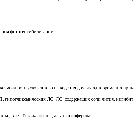
ения фотосенсибилизации.
.
ь.
ь возможность ускоренного выведения других одновременно пр
П, гипогликемических ЛС, ЛС, содержащих соли лития, ингибит
е, в т.ч. бета-каротина, альфа-токоферола.