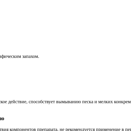
ифическим запахом.
ское действие, способствует вымыванию песка и мелких конкре
ью
ствия компонентов препарата, не рекомендуется применение в пе