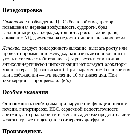
Передозировка
Симптомы:
возбуждение ЦНС (беспокойство, тремор,
повышенная нервная возбудимость, судороги, бред,
галлюцинации), лихорадка, тошнота, рвота, тахикардия,
снижение АД, дыхательная недостаточность, паралич, кома.
Лечение:
следует поддерживать дыхание, вызвать рвоту или
провести промывание желудка, назначить активированный
уголь и солевое слабительное. Для регрессии симптомов
антихолинергической интоксикации используют блокаторы
холинэстеразы (физостигмин). При выраженном беспокойстве
или возбуждении — в/в введение 10 мг диазепама. При
тахикардии — пропранолол (в/в).
Особые указания
Осторожность необходима при нарушении функции почек и
печени, гипертиреозе, ИБС, сердечной недостаточности,
аритмии, артериальной гипертензии, аденоме предстательной
железы, грыже пищеводного отверстия диафрагмы.
Производитель