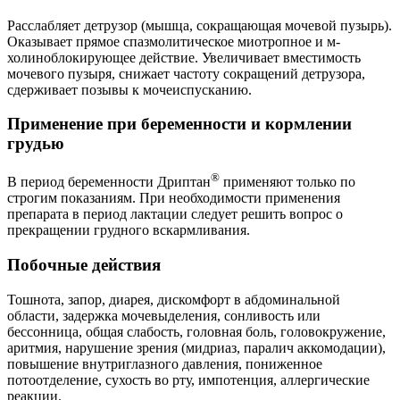
Расслабляет детрузор (мышца, сокращающая мочевой пузырь).
Оказывает прямое спазмолитическое миотропное и м-
холиноблокирующее действие. Увеличивает вместимость
мочевого пузыря, снижает частоту сокращений детрузора,
сдерживает позывы к мочеиспусканию.
Применение при беременности и кормлении
грудью
®
В период беременности Дриптан
применяют только по
строгим показаниям. При необходимости применения
препарата в период лактации следует решить вопрос о
прекращении грудного вскармливания.
Побочные действия
Тошнота, запор, диарея, дискомфорт в абдоминальной
области, задержка мочевыделения, сонливость или
бессонница, общая слабость, головная боль, головокружение,
аритмия, нарушение зрения (мидриаз, паралич аккомодации),
повышение внутриглазного давления, пониженное
потоотделение, сухость во рту, импотенция, аллергические
реакции.