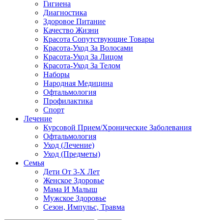
Гигиена
Диагностика
Здоровое Питание
Качество Жизни
Красота Сопутствующие Товары
Красота-Уход За Волосами
Красота-Уход За Лицом
Красота-Уход За Телом
Наборы
Народная Медицина
Офтальмология
Профилактика
Спорт
Лечение
Курсовой Прием/Хронические Заболевания
Офтальмология
Уход (Лечение)
Уход (Предметы)
Семья
Дети От 3-Х Лет
Женское Здоровье
Мама И Малыш
Мужское Здоровье
Сезон, Импульс, Травма