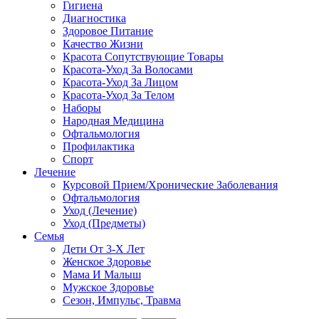
Гигиена
Диагностика
Здоровое Питание
Качество Жизни
Красота Сопутствующие Товары
Красота-Уход За Волосами
Красота-Уход За Лицом
Красота-Уход За Телом
Наборы
Народная Медицина
Офтальмология
Профилактика
Спорт
Лечение
Курсовой Прием/Хронические Заболевания
Офтальмология
Уход (Лечение)
Уход (Предметы)
Семья
Дети От 3-Х Лет
Женское Здоровье
Мама И Малыш
Мужское Здоровье
Сезон, Импульс, Травма