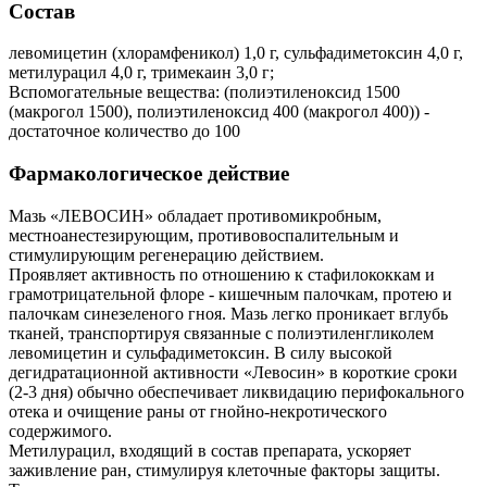
Состав
левомицетин (хлорамфеникол) 1,0 г, сульфадиметоксин 4,0 г,
метилурацил 4,0 г, тримекаин 3,0 г;
Вспомогательные вещества: (полиэтиленоксид 1500
(макрогол 1500), полиэтиленоксид 400 (макрогол 400)) -
достаточное количество до 100
Фармакологическое действие
Мазь «ЛЕВОСИН» обладает противомикробным,
местноанестезирующим, противовоспалительным и
стимулирующим регенерацию действием.
Проявляет активность по отношению к стафилококкам и
грамотрицательной флоре - кишечным палочкам, протею и
палочкам синезеленого гноя. Мазь легко проникает вглубь
тканей, транспортируя связанные с полиэтиленгликолем
левомицетин и сульфадиметоксин. В силу высокой
дегидратационной активности «Левосин» в короткие сроки
(2-3 дня) обычно обеспечивает ликвидацию перифокального
отека и очищение раны от гнойно-некротического
содержимого.
Метилурацил, входящий в состав препарата, ускоряет
заживление ран, стимулируя клеточные факторы защиты.