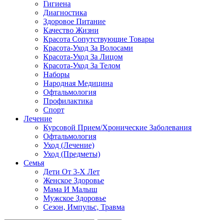
Гигиена
Диагностика
Здоровое Питание
Качество Жизни
Красота Сопутствующие Товары
Красота-Уход За Волосами
Красота-Уход За Лицом
Красота-Уход За Телом
Наборы
Народная Медицина
Офтальмология
Профилактика
Спорт
Лечение
Курсовой Прием/Хронические Заболевания
Офтальмология
Уход (Лечение)
Уход (Предметы)
Семья
Дети От 3-Х Лет
Женское Здоровье
Мама И Малыш
Мужское Здоровье
Сезон, Импульс, Травма