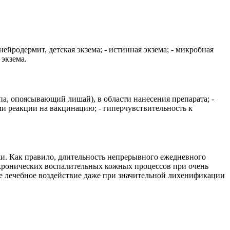
йродермит, детская экзема; - истинная экзема; - микробная
 экзема.
па, опоясывающий лишай), в области нанесения препарата; -
ями реакции на вакцинацию; - гиперчувствительность к
ожи. Как правило, длительность непрерывного ежедневного
 хронических воспалительных кожных процессов при очень
е лечебное воздействие даже при значительной лихенификации