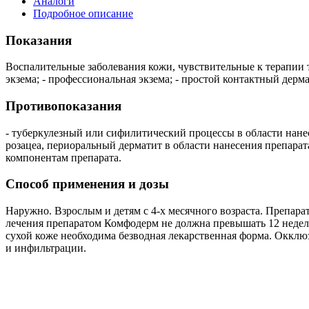
Аналоги
Подробное описание
Показания
Воспалительные заболевания кожи, чувствительные к терапии т
экзема; - профессиональная экзема; - простой контактный дерма
Противопоказания
- туберкулезный или сифилитический процессы в области нанес
розацеа, периоральный дерматит в области нанесения препарата
компонентам препарата.
Способ применения и дозы
Наружно. Взрослым и детям с 4-х месячного возраста. Препара
лечения препаратом Комфодерм не должна превышать 12 недель
сухой коже необходима безводная лекарственная форма. Оккл
и инфильтрации.