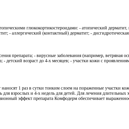
опическими глюкокортикостероидами: - атопический дерматит, не
тит; - аллергический (контактный) дерматит; - дисгидротическая
ения препарата; - вирусные заболевания (например, ветряная ос
; - детский возраст до 4-х месяцев; - участки кожи с проявлени
т наносят 1 раз в сутки тонким слоем на пораженные участки к
 для взрослых и 4-х недель для детей. Для лечения длительных
юзионный эффект препарата Комфодерм обеспечивает выраженно