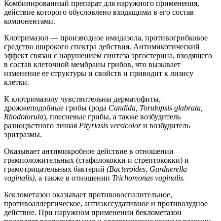
Комбинированный препарат для наружного применения,
действие которого обусловлено входящими в его состав
компонентами.
Клотримазол — производное имидазола, противогрибковое
средство широкого спектра действия. Антимикотический
эффект связан с нарушением синтеза эргостерина, входящего
в состав клеточной мембраны грибов, что вызывает
изменение ее структуры и свойств и приводит к лизису
клетки.
К клотримазолу чувствительны дерматофиты,
дрожжеподобные грибы (рода
Candida, Torulopsis glabrata,
Rhodotorula
), плесневые грибы, а также возбудитель
разноцветного лишая
Pityriasis versicolor
и возбудитель
эритразмы.
Оказывает антимикробное действие в отношении
грамположительных (стафилококки и стрептококки) и
грамотрицательных бактерий
(Bacteroides, Gardnerella
vaginalis)
, а также в отношении
Trichomonas vaginalis.
Беклометазон оказывает противовоспалительное,
противоаллергическое, антиэкссудативное и противозудное
действие. При наружном применении беклометазон