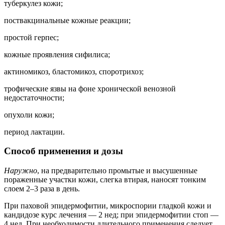
туберкулез кожи;
поствакцинальные кожные реакции;
простой герпес;
кожные проявления сифилиса;
актиномикоз, бластомикоз, споротрихоз;
трофические язвы на фоне хронической венозной
недостаточности;
опухоли кожи;
период лактации.
Способ применения и дозы
Наружно
, на предварительно промытые и высушенные
пораженные участки кожи, слегка втирая, наносят тонким
слоем 2–3 раза в день.
При паховой эпидермофитии, микроспории гладкой кожи и
кандидозе курс лечения — 2 нед; при эпидермофитии стоп —
4 нед. При необходимости длительного применения следует