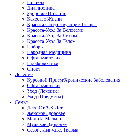
Гигиена
Диагностика
Здоровое Питание
Качество Жизни
Красота Сопутствующие Товары
Красота-Уход За Волосами
Красота-Уход За Лицом
Красота-Уход За Телом
Наборы
Народная Медицина
Офтальмология
Профилактика
Спорт
Лечение
Курсовой Прием/Хронические Заболевания
Офтальмология
Уход (Лечение)
Уход (Предметы)
Семья
Дети От 3-Х Лет
Женское Здоровье
Мама И Малыш
Мужское Здоровье
Сезон, Импульс, Травма