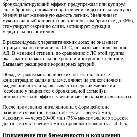
бронходилатирующий эффект, предупреждая или купируя
спазм бронхов, снижает сопротивление в дыхательных путях.
Увеличивает жизненную емкость легких. Увеличивает
мукоцилиарный клиренс (при хроническом бронхите до 36%),
стимулирует секрецию слизи, активирует функции
мерцательного эпителия.
В рекомендуемых терапевтических дозах не оказывает
отрицательного влияния на ССС, не вызывает повышения
АД. В меньшей степени, по сравнению с ЛС этой группы,
оказывает положительное хроно- и инотропное действие.
Вызывает расширение коронарных артерий.
Обладает рядом метаболических эффектов: снижает
концентрацию калия в плазме, влияет на гликогенолиз и
выделение инсулина, оказывает гипергликемический
(особенно у пациентов с бронхиальной астмой) и
липолитический эффект, увеличивает риск развития ацидоза.
После применения ингаляционных форм действие
развивается быстро, начало эффекта — через 5 мин,
максимум — через 30–90 мин (75% максимального эффекта
достигается в течение 5 мин), продолжительность — 4–6 ч.
Применение при беременности и кормлении