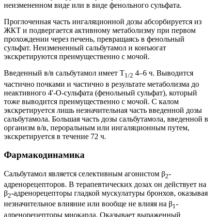
неизмененном виде или в виде фенольного сульфата.
Проглоченная часть ингаляционной дозы абсорбируется из
ЖКТ и подвергается активному метаболизму при первом
прохождении через печень, превращаясь в фенольный
сульфат. Неизмененный сальбутамол и конъюгат
экскретируются преимущественно с мочой.
Введенный в/в сальбутамол имеет T
4–6 ч. Выводится
1/2
частично почками и частично в результате метаболизма до
неактивного 4'-О-сульфата (фенольный сульфат), который
тоже выводится преимущественно с мочой. С калом
экскретируется лишь незначительная часть введенной дозы
сальбутамола. Большая часть дозы сальбутамола, введенной в
организм в/в, пероральным или ингаляционным путем,
экскретируется в течение 72 ч.
Фармакодинамика
Сальбутамол является селективным агонистом β
-
2
адренорецепторов. В терапевтических дозах он действует на
β
-адренорецепторы гладкой мускулатуры бронхов, оказывая
2
незначительное влияние или вообще не влияя на β
-
1
адренорецепторы миокарда. Оказывает выраженный