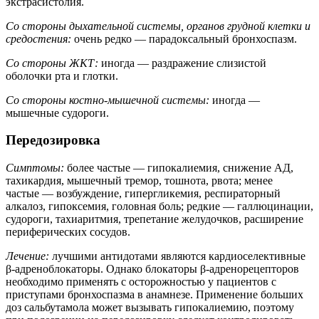
экстрасистолия.
Со стороны дыхательной системы, органов грудной клетки и
средостения:
очень редко — парадоксальный бронхоспазм.
Со стороны ЖКТ:
иногда — раздражение слизистой
оболочки рта и глотки.
Со стороны костно-мышечной системы:
иногда —
мышечные судороги.
Передозировка
Симптомы:
более частые — гипокалиемия, снижение АД,
тахикардия, мышечный тремор, тошнота, рвота; менее
частые — возбуждение, гипергликемия, респираторный
алкалоз, гипоксемия, головная боль; редкие — галлюцинации,
судороги, тахиаритмия, трепетание желудочков, расширение
периферических сосудов.
Лечение:
лучшими антидотами являются кардиоселективные
β-адреноблокаторы. Однако блокаторы β-адренорецепторов
необходимо применять с осторожностью у пациентов с
приступами бронхоспазма в анамнезе. Применение больших
доз сальбутамола может вызывать гипокалиемию, поэтому