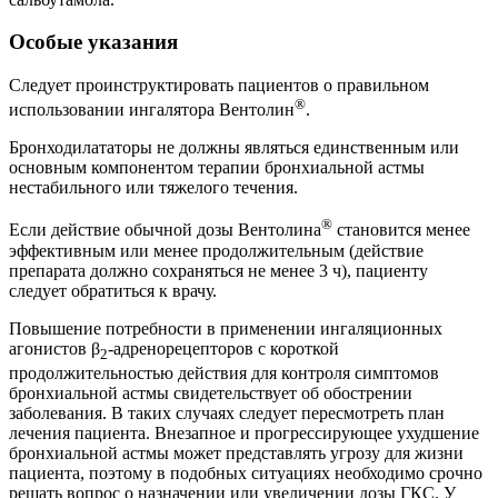
Особые указания
Следует проинструктировать пациентов о правильном
®
использовании ингалятора Вентолин
.
Бронходилататоры не должны являться единственным или
основным компонентом терапии бронхиальной астмы
нестабильного или тяжелого течения.
®
Если действие обычной дозы Вентолина
становится менее
эффективным или менее продолжительным (действие
препарата должно сохраняться не менее 3 ч), пациенту
следует обратиться к врачу.
Повышение потребности в применении ингаляционных
агонистов β
-адренорецепторов с короткой
2
продолжительностью действия для контроля симптомов
бронхиальной астмы свидетельствует об обострении
заболевания. В таких случаях следует пересмотреть план
лечения пациента. Внезапное и прогрессирующее ухудшение
бронхиальной астмы может представлять угрозу для жизни
пациента, поэтому в подобных ситуациях необходимо срочно
решать вопрос о назначении или увеличении дозы ГКС. У