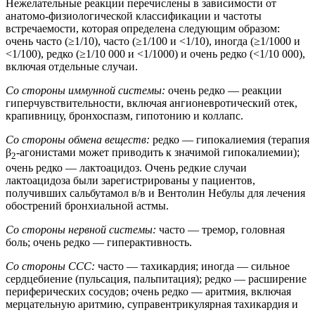
Нежелательные реакции перечислены в зависимости от
анатомо-физиологической классификации и частоты
встречаемости, которая определена следующим образом:
очень часто (≥1/10), часто (≥1/100 и <1/10), иногда (≥1/1000 и
<1/100), редко (≥1/10 000 и <1/1000) и очень редко (<1/10 000),
включая отдельные случаи.
Со стороны иммунной системы:
очень редко — реакции
гиперчувствительности, включая ангионевротический отек,
крапивницу, бронхоспазм, гипотонию и коллапс.
Со стороны обмена веществ:
редко — гипокалиемия (терапия
β
-агонистами может приводить к значимой гипокалиемии);
2
очень редко — лактоацидоз. Очень редкие случаи
лактоацидоза были зарегистрированы у пациентов,
получивших сальбутамол в/в и Вентолин Небулы для лечения
обострений бронхиальной астмы.
Со стороны нервной системы:
часто — тремор, головная
боль; очень редко — гиперактивность.
Со стороны ССС:
часто — тахикардия; иногда — сильное
сердцебиение (пульсация, пальпитация); редко — расширение
периферических сосудов; очень редко — аритмия, включая
мерцательную аритмию, суправентрикулярная тахикардия и