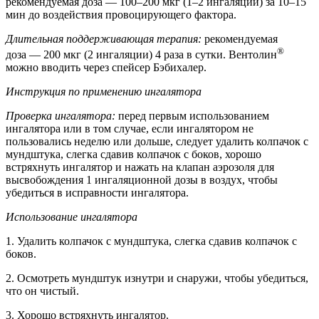
рекомендуемая доза — 100–200 мкг (1–2 ингаляции) за 10–15
мин до воздействия провоцирующего фактора.
Длительная поддерживающая терапия:
рекомендуемая
®
доза — 200 мкг (2 ингаляции) 4 раза в сутки. Вентолин
можно вводить через спейсер Бэбихалер.
Инструкция по применению ингалятора
Проверка ингалятора:
перед первым использованием
ингалятора или в том случае, если ингалятором не
пользовались неделю или дольше, следует удалить колпачок с
мундштука, слегка сдавив колпачок с боков, хорошо
встряхнуть ингалятор и нажать на клапан аэрозоля для
высвобождения 1 ингаляционной дозы в воздух, чтобы
убедиться в исправности ингалятора.
Использование ингалятора
1. Удалить колпачок с мундштука, слегка сдавив колпачок с
боков.
2. Осмотреть мундштук изнутри и снаружи, чтобы убедиться,
что он чистый.
3. Хорошо встряхнуть ингалятор.