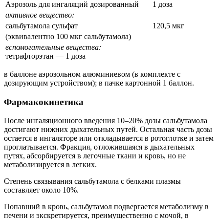
Аэрозоль для ингаляций дозированный
1 доза
активное вещество:
сальбутамола сульфат
120,5 мкг
(эквивалентно 100 мкг сальбутамола)
вспомогательные вещества:
тетрафторэтан — 1 доза
в баллоне аэрозольном алюминиевом (в комплекте с
дозирующим устройством); в пачке картонной 1 баллон.
Фармакокинетика
После ингаляционного введения 10–20% дозы сальбутамола
достигают нижних дыхательных путей. Остальная часть дозы
остается в ингаляторе или откладывается в ротоглотке и затем
проглатывается. Фракция, отложившаяся в дыхательных
путях, абсорбируется в легочные ткани и кровь, но не
метаболизируется в легких.
Степень связывания сальбутамола с белками плазмы
составляет около 10%.
Попавший в кровь, сальбутамол подвергается метаболизму в
печени и экскретируется, преимущественно с мочой, в