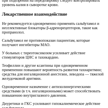
при подозрении на передозировку следует контролировать
уровень калия в сыворотке крови.
Лекарственное взаимодействие
Не рекомендуется одновременно применять сальбутамол и
неселективные блокаторы β-адренорецепторов, такие как
пропранолол.
Сальбутамол не противопоказан пациентам, которые
получают ингибиторы МАО.
У больных с тиреотоксикозом усиливает действие
стимуляторов ЦНС и тахикардию.
Теофиллин и другие ксантины при одновременном
применении повышают вероятность развития тахиаритмии;
средства для ингаляционной анестезии, леводопа — тяжелой
желудочковой аритмии.
Одновременное назначение с антихолинергическими
средствами (в т.ч. ингаляционными) может способствовать
повышению внутриглазного давления.
Диуретики и ГКС усиливают гипокалиемическое действие
сальбутамола.