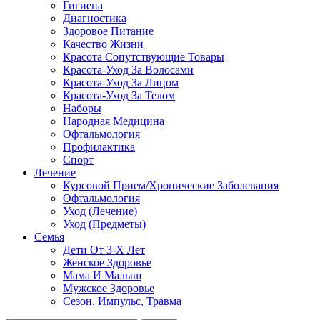
Гигиена
Диагностика
Здоровое Питание
Качество Жизни
Красота Сопутствующие Товары
Красота-Уход За Волосами
Красота-Уход За Лицом
Красота-Уход За Телом
Наборы
Народная Медицина
Офтальмология
Профилактика
Спорт
Лечение
Курсовой Прием/Хронические Заболевания
Офтальмология
Уход (Лечение)
Уход (Предметы)
Семья
Дети От 3-Х Лет
Женское Здоровье
Мама И Малыш
Мужское Здоровье
Сезон, Импульс, Травма