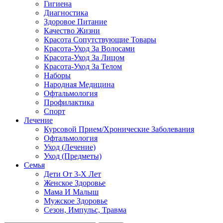
Гигиена
Диагностика
Здоровое Питание
Качество Жизни
Красота Сопутствующие Товары
Красота-Уход За Волосами
Красота-Уход За Лицом
Красота-Уход За Телом
Наборы
Народная Медицина
Офтальмология
Профилактика
Спорт
Лечение
Курсовой Прием/Хронические Заболевания
Офтальмология
Уход (Лечение)
Уход (Предметы)
Семья
Дети От 3-Х Лет
Женское Здоровье
Мама И Малыш
Мужское Здоровье
Сезон, Импульс, Травма