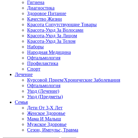
Гигиена
Диагностика
Здоровое Питание
Качество Жизни
Красота Сопутствующие Товары
Красота-Уход За Волосами
Красота-Уход За Лицом
Красота-Уход За Телом
Наборы
Народная Медицина
Офтальмология
Профилактика
Спорт
Лечение
Курсовой Прием/Хронические Заболевания
Офтальмология
Уход (Лечение)
Уход (Предметы)
Семья
Дети От 3-Х Лет
Женское Здоровье
Мама И Малыш
Мужское Здоровье
Сезон, Импульс, Травма