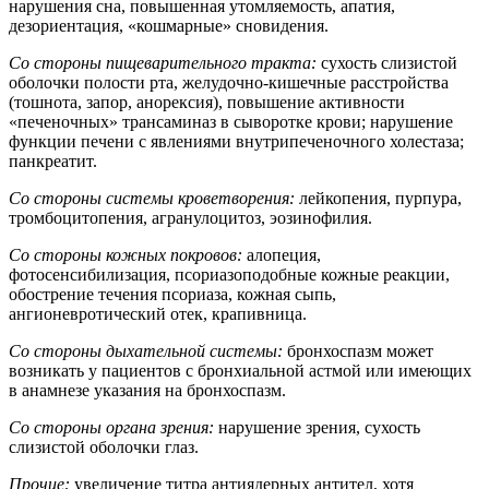
нарушения сна, повышенная утомляемость, апатия,
дезориентация, «кошмарные» сновидения.
Со стороны пищеварительного тракта:
сухость слизистой
оболочки полости рта, желудочно-кишечные расстройства
(тошнота, запор, анорексия), повышение активности
«печеночных» трансаминаз в сыворотке крови; нарушение
функции печени с явлениями внутрипеченочного холестаза;
панкреатит.
Со стороны системы кроветворения:
лейкопения, пурпура,
тромбоцитопения, агранулоцитоз, эозинофилия.
Со стороны кожных покровов:
алопеция,
фотосенсибилизация, псориазоподобные кожные реакции,
обострение течения псориаза, кожная сыпь,
ангионевротический отек, крапивница.
Со стороны дыхательной системы:
бронхоспазм может
возникать у пациентов с бронхиальной астмой или имеющих
в анамнезе указания на бронхоспазм.
Со стороны органа зрения:
нарушение зрения, сухость
слизистой оболочки глаз.
Прочие:
увеличение титра антиядерных антител, хотя