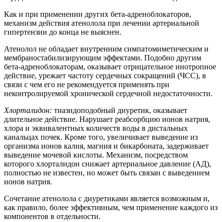
Как и при применении других бета-адреноблокаторов,
механизм действия атенолола при лечении артериальной
гипертензии до конца не выяснен.
Атенолол не обладает внутренним симпатомиметическим и
мембраностабилизирующим эффектами. Подобно другим
бета-адреноблокаторам, оказывает отрицательное инотропное
действие, урежает частоту сердечных сокращений (ЧСС), в
связи с чем его не рекомендуется применять при
неконтролируемой хронической сердечной недостаточности.
Хлорталидон:
тиазидоподобный диуретик, оказывает
длительное действие. Нарушает реабсорбцию ионов натрия,
хлора и эквивалентных количеств воды в дистальных
канальцах почек. Кроме того, увеличивает выведение из
организма ионов калия, магния и бикарбоната, задерживает
выведение мочевой кислоты. Механизм, посредством
которого хлорталидон снижает артериальное давление (АД),
полностью не известен, но может быть связан с выведением
ионов натрия.
Сочетание атенолола с диуретиками является возможным и,
как правило, более эффективным, чем применение каждого из
компонентов в отдельности.