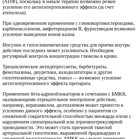
(АПФ), поскольку в начале терапии возможно резкое
усиление его антигипертензивного эффекта (за счет
атенолола).
При одновременном применении с глюкокортикостероидами,
карбеноксолоном, амфотерицином В, фуросемидом возможно
усиление выведения ионов калия.
Инсулин и гипогликемические средства для приема внутрь:
действие последних может усиливаться. Необходим
регулярный контроль концентрации глюкозы в крови.
Трициклические антидепрессанты, барбитураты,
фенотиазины, диуретики, вазодилататоры и другие
гипотензивные средства, этанол — возможно усиление
антигипертензивного эффекта препарата.
Применение бета-адреноблокаторов в сочетании с БМКК,
оказывающими отрицательное инотропное действие,
например, верапамилом, дилтиаземом может привести к
усилению данного эффекта, особенно у пациентов со
сниженной сократительной способностью миокарда и/или с
нарушением синоатриальной или атриовентрикулярной
проводимости. Это может стать причиной тяжелой
артериальной гипотензии, выраженной брадикардии и
сердечной недостаточности. БМКК не следует применять