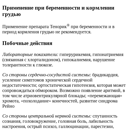
Применение при беременности и кормлении
грудью
®
Применение препарата Тенорик
при беременности и в
период кормления грудью не рекомендуется.
Побочные действия
Лабораторные показатели:
гиперурикемия, гипонатриемия
(связанная с хлорталидоном), гипокалиемия, нарушение
толерантности к глюкозе.
Со стороны сердечно-сосудистой системы:
брадикардия,
усиление симптомов хронической сердечной
недостаточности; ортостатическая гипотензия, которая может
сопровождаться обмороком. Возможно появление аритмий, в
том числе атриовентрикулярной блокады; «перемежающая»
хромота, «похолодание» конечностей, развитие синдрома
Рейно
Со стороны центральной нервной системы:
спутанность
сознания, головокружение, головная боль, лабильность
настроения, острый психоз, галлюцинации, парестезии,