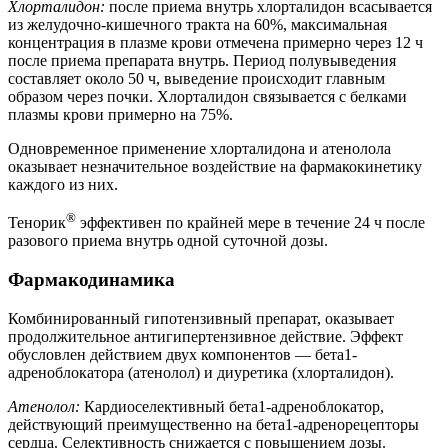
Хлорталидон:
после приема внутрь хлорталидон всасывается
из желудочно-кишечного тракта на 60%, максимальная
концентрация в плазме крови отмечена примерно через 12 ч
после приема препарата внутрь. Период полувыведения
составляет около 50 ч, выведение происходит главным
образом через почки. Хлорталидон связывается с белками
плазмы крови примерно на 75%.
Одновременное применение хлорталидона и атенолола
оказывает незначительное воздействие на фармакокинетику
каждого из них.
®
Тенорик
эффективен по крайней мере в течение 24 ч после
разового приема внутрь одной суточной дозы.
Фармакодинамика
Комбинированный гипотензивный препарат, оказывает
продолжительное антигипертензивное действие. Эффект
обусловлен действием двух компонентов — бета1-
адреноблокатора (атенолол) и диуретика (хлорталидон).
Атенолол:
Кардиоселективный бета1-адреноблокатор,
действующий преимущественно на бета1‑адренорецепторы
сердца. Селективность снижается с повышением дозы.