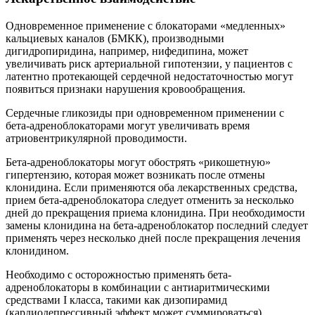
Одновременное применение с блокаторами «медленных»
кальциевых каналов (БМКК), производными
дигидропиридина, например, нифедипина, может
увеличивать риск артериальной гипотензии, у пациентов с
латентно протекающей сердечной недостаточностью могут
появиться признаки нарушения кровообращения.
Сердечные гликозиды при одновременном применении с
бета-адреноблокаторами могут увеличивать время
атриовентрикулярной проводимости.
Бета-адреноблокаторы могут обострять «рикошетную»
гипертензию, которая может возникать после отмены
клонидина. Если применяются оба лекарственных средства,
прием бета-адреноблокатора следует отменить за несколько
дней до прекращения приема клонидина. При необходимости
замены клонидина на бета-адреноблокатор последний следует
применять через несколько дней после прекращения лечения
клонидином.
Необходимо с осторожностью применять бета-
адреноблокаторы в комбинации с антиаритмическими
средствами I класса, такими как дизопирамид
(кардиодепрессивный эффект может суммироваться).