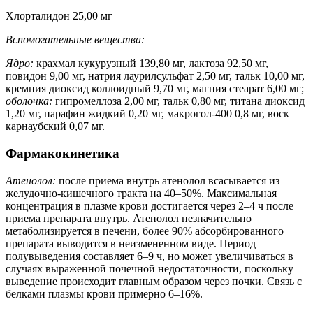
Хлорталидон 25,00 мг
Вспомогательные вещества:
Ядро:
крахмал кукурузный 139,80 мг, лактоза 92,50 мг,
повидон 9,00 мг, натрия лаурилсульфат 2,50 мг, тальк 10,00 мг,
кремния диоксид коллоидный 9,70 мг, магния стеарат 6,00 мг;
оболочка:
гипромеллоза 2,00 мг, тальк 0,80 мг, титана диоксид
1,20 мг, парафин жидкий 0,20 мг, макрогол-400 0,8 мг, воск
карнаубский 0,07 мг.
Фармакокинетика
Атенолол:
после приема внутрь атенолол всасывается из
желудочно-кишечного тракта на 40–50%. Максимальная
концентрация в плазме крови достигается через 2–4 ч после
приема препарата внутрь. Атенолол незначительно
метаболизируется в печени, более 90% абсорбированного
препарата выводится в неизмененном виде. Период
полувыведения составляет 6–9 ч, но может увеличиваться в
случаях выраженной почечной недостаточности, поскольку
выведение происходит главным образом через почки. Связь с
белками плазмы крови примерно 6–16%.