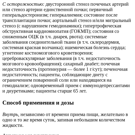
С осторожностью:
двусторонний стеноз почечных артерий
или стеноз артерии единственной почки; первичный
гиперальдостеронизм; гиперкалиемия; состояние после
трансплантации почки; аортальный стеноз и/или митральный
стеноз (с нарушением гемодинамики); гипертрофическая
обструктивная кардиомиопатия (ГОКМП); состояния со
сниженным ОЦК (в т.ч. диарея, рвота); системные
заболевания соединительной ткани (в т.ч. склеродермия,
системная красная волчанка); ишемическая болезнь сердца;
угнетение костномозгового кроветворения;
цереброваскулярные заболевания (в т.ч. недостаточность
мозгового кровообращения); сахарный диабет; почечная
недостаточность (протеинурия — более 1 г/сут); печеночная
недостаточность; пациенты, соблюдающие диету с
ограничением поваренной соли или находящиеся на
гемодиализе; одновременный прием с иммунодепрессантами
и диуретиками; пациенты старше 65 лет.
Способ применения и дозы
Внутрь,
независимо от времени приема пищи, желательно в
одно и то же время суток, запивая небольшим количеством
жидкости.