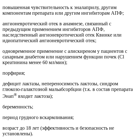
повышенная чувствительность к эналаприлу, другим
компонентам препарата или другим ингибиторам АПФ;
ангионевротический отек в анамнезе, связанный с
предыдущим применением ингибиторов АПФ,
наследственный ангионевротический отек Квинке или
идиопатический ангионевротический отек;
одновременное применение с алискиреном у пациентов с
сахарным диабетом или нарушением функции почек (Cl
креатинина менее 60 мл/мин);
порфирия;
дефицит лактазы, непереносимость лактозы, синдром
глюкозо-галактозной мальабсорбции (т.к. в состав препарата
®
Энап
входит лактоза);
беременность;
период грудного вскармливания;
возраст до 18 лет (эффективность и безопасность не
установлены).