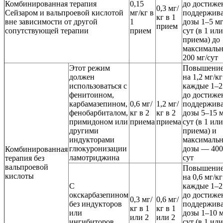
Комбинированная терапия
0,15
до достиже
0,3 мг/
Сейзаром и вальпроевой кислотой
мг/кг в
поддержив
кг в 1
вне зависимости от другой
1
дозы 1–5 мг
прием
сопутствующей терапии
прием
сут (в 1 или
приема) до
максималь
200 мг/сут
Этот режим
Повышение
должен
на 1,2 мг/кг
использоваться с
каждые 1–2
фенитоином,
до достиже
карбамазепином,
0,6 мг/
1,2 мг/
поддержив
фенобарбиталом,
кг в 2
кг в 2
дозы 5–15 м
примидоном или
приема
приема
сут (в 1 или
другими
приема) и
индукторами
максималь
глюкуронизации
дозы — 400
Комбинированная
ламотриджина
сут
терапия без
вальпроевой
Повышение
кислоты
на 0,6 мг/кг
С
каждые 1–2
окскарбазепином
до достиже
0,3 мг/
0,6 мг/
без индукторов
поддержив
кг в 1
кг в 1
или
дозы 1–10 м
или 2
или 2
ингибиторов
сут (в 1 или