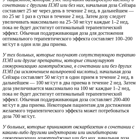
сочетании с другими ПЭП или без них
, начальная доза Сейзара
составляет 25 мг через день в течение 2 нед, в дальнейшем —
по 25 мг 1 раз в сутки в течение 2 нед. Затем дозу следует
увеличивать максимально на 25–50 мг/сут каждые 1–2 нед,
пока не будет достигнут оптимальный терапевтический
эффект. Обычная поддерживающая доза для достижения
оптимального терапевтического эффекта составляет 100–200
мг/сут в один или два приема.
У тех больных, которые получают сопутствующую терапию
ПЭП или другие препараты, которые стимулируют
глюкуронизацию ламотриджина, в сочетании или без других
ПЭП (за исключением вальпроевой кислоты)
, начальная доза
Сейзара составляет 50 мг/сут в один прием в течение 2 нед, в
дальнейшем — 100 мг/сут в два приема в течение 2 нед. Затем
доза увеличивается максимально на 100 мг каждые 1–2 нед,
пока не будет достигнут оптимальный терапевтический
эффект. Обычная поддерживающая доза составляет 200-400
мг/сут в два приема. Некоторым пациентам для достижения
желаемого терапевтического эффекта может потребоваться
доза 700 мг/сут.
У больных, которые принимают окскарбазепин в сочетании с
какими-либо другими индукторами или ингибиторами
глюкуронизации ламотриджина или без них
, начальная доза