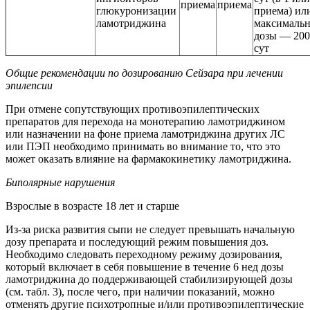
приема
приема
глюкуронизации
приема) ил
ламотриджина
максималь
дозы — 200
сут
Общие рекомендации по дозированию Сейзара при лечении
эпилепсии
При отмене сопутствующих противоэпилептических
препаратов для перехода на монотерапию ламотриджином
или назначении на фоне приема ламотриджина других ЛС
или ПЭП необходимо принимать во внимание то, что это
может оказать влияние на фармакокинетику ламотриджина.
Биполярные нарушения
Взрослые в возрасте 18 лет и старше
Из-за риска развития сыпи не следует превышать начальную
дозу препарата и последующий режим повышения доз.
Необходимо следовать переходному режиму дозирования,
который включает в себя повышение в течение 6 нед дозы
ламотриджина до поддерживающей стабилизирующей дозы
(см. табл. 3), после чего, при наличии показаний, можно
отменять другие психотропные и/или противоэпилептические