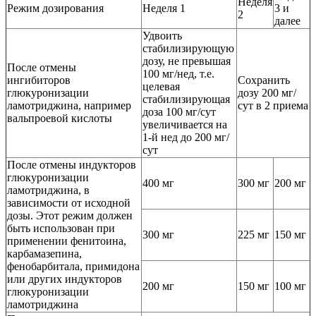
Неделя
Режим дозирования
Неделя 1
3 и
2
далее
Удвоить
стабилизирующую
дозу, не превышая
После отмены
100 мг/нед, т.е.
ингибиторов
Сохранить
целевая
глюкуронизации
дозу 200 мг/
стабилизирующая
ламотриджина, например
сут в 2 приема
доза 100 мг/сут
вальпроевой кислоты
увеличивается на
1-й нед до 200 мг/
сут
После отмены индукторов
глюкуронизации
400 мг
300 мг
200 мг
ламотриджина, в
зависимости от исходной
дозы. Этот режим должен
быть использован при
300 мг
225 мг
150 мг
применении фенитоина,
карбамазепина,
фенобарбитала, примидона
или других индукторов
200 мг
150 мг
100 мг
глюкуронизации
ламотриджина