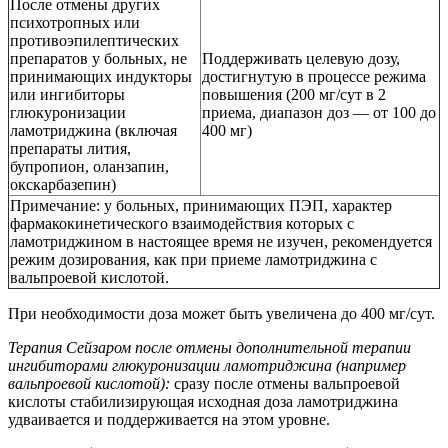
После отмены других
психотропных или
противоэпилептических
препаратов у больных, не
Поддерживать целевую дозу,
принимающих индукторы
достигнутую в процессе режима
или ингибиторы
повышения (200 мг/сут в 2
глюкуронизации
приема, диапазон доз — от 100 до
ламотриджина (включая
400 мг)
препараты лития,
бупропион, оланзапин,
окскарбазепин)
Примечание: у больных, принимающих ПЭП, характер
фармакокинетического взаимодействия которых с
ламотриджином в настоящее время не изучен, рекомендуется
режим дозирования, как при приеме ламотриджина с
вальпроевой кислотой.
При необходимости доза может быть увеличена до 400 мг/сут.
Терапия Сейзаром после отмены дополнительной терапии
ингибиторами глюкуронизации ламотриджина (например
вальпроевой кислотой):
сразу после отмены вальпроевой
кислоты стабилизирующая исходная доза ламотриджина
удваивается и поддерживается на этом уровне.