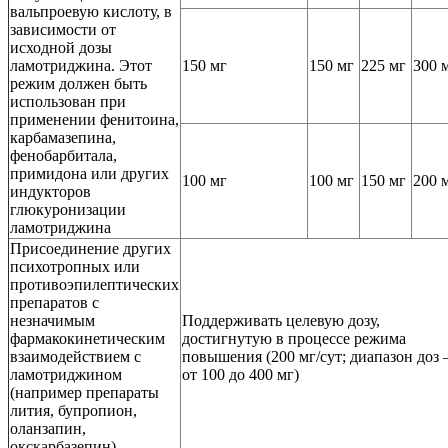
вальпроевую кислоту, в
зависимости от
исходной дозы
ламотриджина. Этот
150 мг
150 мг
225 мг
300 
режим должен быть
использован при
применении фенитоина,
карбамазепина,
фенобарбитала,
примидона или других
100 мг
100 мг
150 мг
200 
индукторов
глюкуронизации
ламотриджина
Присоединение других
психотропных или
противоэпилептических
препаратов с
незначимым
Поддерживать целевую дозу,
фармакокинетическим
достигнутую в процессе режима
взаимодействием с
повышения (200 мг/сут; диапазон доз
ламотриджином
от 100 до 400 мг)
(например препараты
лития, бупропион,
оланзапин,
окскарбазепин)