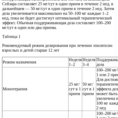
Сейзара составляет 25 мг/сут в один прием в течение 2 нед, в
дальнейшем — 50 мг/сут в один прием в течение 2 нед. Затем
доза увеличивается максимально на 50–100 мг каждые 1–2
нед, пока не будет достигнут оптимальный терапевтический
эффект. Обычная поддерживающая доза составляет 100–200
мг/сут в один или два приема.
Таблица 1
Рекомендуемый режим дозирования при лечении эпилепсии
взрослых и детей старше 12 лет
Неделя
Неделя
Поддержив
Режим назначения
1–2
3–4
доза
100–200 мг/
1 или 2 при
Для достиж
25 мг/
50 мг/
терапевтич
Монотерапия
сут в 1
сут в 1
эффекта доз
прием
прием
может быть
увеличена н
100 мг каж
2 нед
100–200 мг/