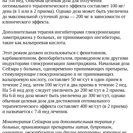
на 5-й нед. Обычная целевая доза для получения
оптимального терапевтического эффекта составляет 100 мг/
день (в 1 или в 2 приема). Однако доза может быть увеличена
до максимальной суточной дозы — 200 мг в зависимости от
клинического эффекта.
Дополнительная терапия ингибиторами глюкуронизации
ламотриджина у больных, не принимающих ингибиторы,
такие как вальпроевая кислота.
Этот режим должен использоваться с фенитоином,
карбамазепином, фенобарбиталом, примидоном или другими
индукторами глюкуронизации ламотриджина. Начальная доза
Сейзара у больных, одновременно принимающих препараты,
стимулирующие глюкуронизацию и не принимающих
вальпроевую кислоту, составляет 50 мг/сут в один прием в
течение 2 нед, затем 100 мг/сут в два приема в течение 2 нед.
На 5-й нед дозу следует увеличить до 200 мг/сут в 2 приема.
На 6-й нед доза может быть увеличена до 300 мг/сут, однако
обычная целевая доза для достижения оптимального
терапевтического эффекта составляет 400 мг/сут (в 2 приема)
и назначается с 7-й нед лечения.
Монотерапия Сейзаром или дополнительная терапия у
больных, принимающих препараты лития, бупропион,
оланзапин, окскарбазепин или другие препараты, которые не