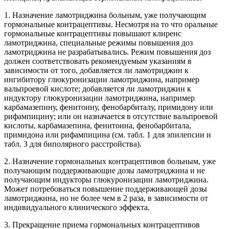
1. Назначение ламотриджина больным, уже получающим
гормональные контрацептивы. Несмотря на то что оральные
гормональные контрацептивы повышают клиренс
ламотриджина, специальные режимы повышения доз
ламотриджина не разрабатывались. Режим повышения доз
должен соответствовать рекомендуемым указаниям в
зависимости от того, добавляется ли ламотриджин к
ингибитору глюкуронизации ламотриджина, например
вальпроевой кислоте; добавляется ли ламотриджин к
индуктору глюкуронизации ламотриджина, например
карбамазепину, фенитоину, фенобарбиталу, примидону или
рифампицину; или он назначается в отсутствие вальпроевой
кислоты, карбамазепина, фенитоина, фенобарбитала,
примидона или рифампицина (см. табл. 1 для эпилепсии и
табл. 3 для биполярного расстройства).
2. Назначение гормональных контрацептивов больным, уже
получающим поддерживающие дозы ламотриджина и не
получающим индукторы глюкуронизации ламотриджина.
Может потребоваться повышение поддерживающей дозы
ламотриджина, но не более чем в 2 раза, в зависимости от
индивидуального клинического эффекта.
3. Прекращение приема гормональных контрацептивов