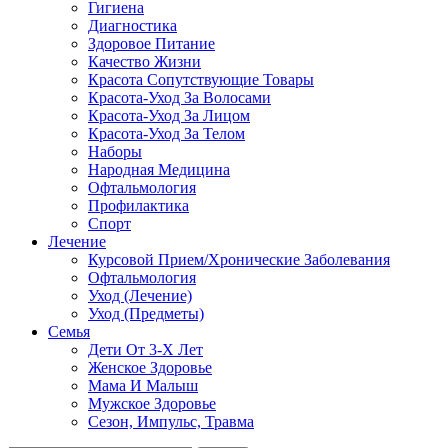
Гигиена
Диагностика
Здоровое Питание
Качество Жизни
Красота Сопутствующие Товары
Красота-Уход За Волосами
Красота-Уход За Лицом
Красота-Уход За Телом
Наборы
Народная Медицина
Офтальмология
Профилактика
Спорт
Лечение
Курсовой Прием/Хронические Заболевания
Офтальмология
Уход (Лечение)
Уход (Предметы)
Семья
Дети От 3-Х Лет
Женское Здоровье
Мама И Малыш
Мужское Здоровье
Сезон, Импульс, Травма