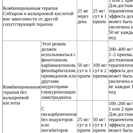
1 или 2 при
Для достиж
Комбинированная терапия
25 мг
25 мг/
терапевтич
Сейзаром и вальпроевой кислотой
через
сут в 1
эффекта доз
вне зависимости от другой
день
прием
может быть
сопутствующей терапии
увеличена н
50 мг кажд
нед
Этот режим
должен
200–400 мг/
использоваться с
1–2 приема
фенитоином,
достижения
карбамазепином,
50 мг/
100 мг/
терапевтич
фенобарбиталом,
сут в 1
сут в 2
эффекта доз
примидоном или
прием
приема
может быть
другими
увеличена н
индукторами
мг каждые 
Комбинированная
глюкуронизации
нед
терапия без
ламотриджина
вальпроевой
кислоты
100–200 мг/
С
1 или 2 при
окскарбазепином
Для достиж
без индукторов
25 мг/
50 мг/
терапевтич
или
сут в 1
сут в 1
эффекта доз
ингибиторов
прием
прием
может быть