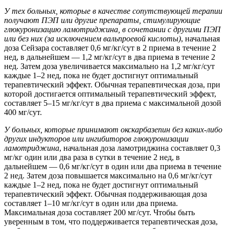
У тех больных, которые в качестве сопутствующей терапии
получают ПЭП или другие препараты, стимулирующие
глюкуронизацию ламотриджина, в сочетании с другими ПЭП
или без них (за исключением вальпроевой кислоты)
, начальная
доза Сейзара составляет 0,6 мг/кг/сут в 2 приема в течение 2
нед, в дальнейшем — 1,2 мг/кг/сут в два приема в течение 2
нед. Затем доза увеличивается максимально на 1,2 мг/кг/сут
каждые 1–2 нед, пока не будет достигнут оптимальный
терапевтический эффект. Обычная терапевтическая доза, при
которой достигается оптимальный терапевтический эффект,
составляет 5–15 мг/кг/сут в два приема с максимальной дозой
400 мг/сут.
У больных, которые принимают окскарбазепин без каких-либо
других индукторов или ингибиторов глюкуронизации
ламотриджина
, начальная доза ламотриджина составляет 0,3
мг/кг один или два раза в сутки в течение 2 нед, в
дальнейшем — 0,6 мг/кг/сут в один или два приема в течение
2 нед. Затем доза повышается максимально на 0,6 мг/кг/сут
каждые 1–2 нед, пока не будет достигнут оптимальный
терапевтический эффект. Обычная поддерживающая доза
составляет 1–10 мг/кг/сут в один или два приема.
Максимальная доза составляет 200 мг/сут. Чтобы быть
уверенным в том, что поддерживается терапевтическая доза,