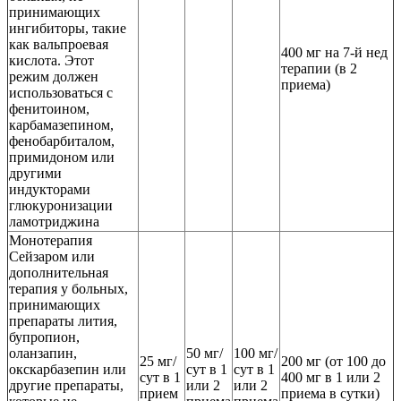
принимающих
ингибиторы, такие
как вальпроевая
400 мг на 7-й нед
кислота. Этот
терапии (в 2
режим должен
приема)
использоваться с
фенитоином,
карбамазепином,
фенобарбиталом,
примидоном или
другими
индукторами
глюкуронизации
ламотриджина
Монотерапия
Сейзаром или
дополнительная
терапия у больных,
принимающих
препараты лития,
бупропион,
оланзапин,
50 мг/
100 мг/
25 мг/
200 мг (от 100 до
окскарбазепин или
сут в 1
сут в 1
сут в 1
400 мг в 1 или 2
другие препараты,
или 2
или 2
прием
приема в сутки)