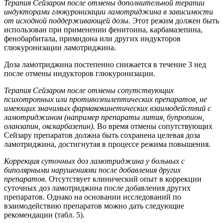
Терапия Сейзаром после отмены дополнительной терапии
индукторами глюкуронизации ламотриджина в зависимости
от исходной поддерживающей дозы.
Этот режим должен быть
использован при применении фенитоина, карбамазепина,
фенобарбитала, примидона или других индукторов
глюкуронизации ламотриджина.
Доза ламотриджина постепенно снижается в течение 3 нед
после отмены индукторов глюкуронизации.
Терапия Сейзаром после отмены сопутствующих
психотропных или противоэпилептических препаратов, не
имеющих значимых фармакокинетических взаимодействий с
ламотриджином (например препараты лития, бупропион,
оланзапин, окскарбазепин).
Во время отмены сопутствующих
Сейзару препаратов должна быть сохранена целевая доза
ламотриджина, достигнутая в процессе режима повышения.
Коррекция суточных доз ламотриджина у больных с
биполярными нарушениями после добавления других
препаратов.
Отсутствует клинический опыт в коррекции
суточных доз ламотриджина после добавления других
препаратов. Однако на основании исследований по
взаимодействию препаратов можно дать следующие
рекомендации (табл. 5).