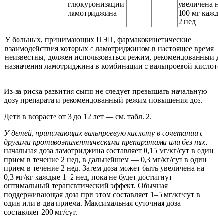
глюкуронизации
увеличена н
ламотриджина
100 мг каж
2 нед
У больных, принимающих ПЭП, фармакокинетические
взаимодействия которых с ламотриджином в настоящее время
неизвестны, должен использоваться режим, рекомендованный 
назначения ламотриджина в комбинации с вальпроевой кислот
Из-за риска развития сыпи не следует превышать начальную
дозу препарата и рекомендованный режим повышения доз.
Дети в возрасте от 3 до 12 лет — см. табл. 2.
У детей, принимающих вальпроевую кислоту в сочетании с
другими противоэпилептическими препаратами или без них
,
начальная доза ламотриджина составляет 0,15 мг/кг/сут в один
прием в течение 2 нед, в дальнейшем — 0,3 мг/кг/сут в один
прием в течение 2 нед. Затем доза может быть увеличена на
0,3 мг/кг каждые 1–2 нед, пока не будет достигнут
оптимальный терапевтический эффект. Обычная
поддерживающая доза при этом составляет 1–5 мг/кг/сут в
один или в два приема. Максимальная суточная доза
составляет 200 мг/сут.