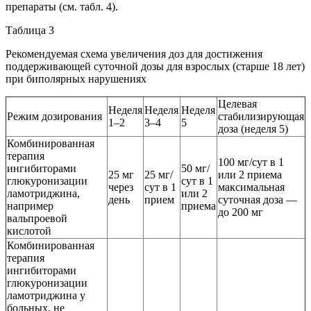
препараты (см. табл. 4).
Таблица 3
Рекомендуемая схема увеличения доз для достижения
поддерживающей суточной дозы для взрослых (старше 18 лет)
при биполярных нарушениях
Целевая
Неделя
Неделя
Неделя
Режим дозирования
стабилизирующая
1–2
3–4
5
доза (неделя 5)
Комбинированная
терапия
100 мг/сут в 1
ингибиторами
50 мг/
25 мг
25 мг/
или 2 приема
глюкуронизации
сут в 1
через
сут в 1
максимальная
ламотриджина,
или 2
день
прием
суточная доза —
например
приема
до 200 мг
вальпроевой
кислотой
Комбинированная
терапия
ингибиторами
глюкуронизации
ламотриджина у
больных, не