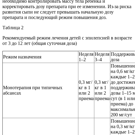
необходимо контролировать массу тела ребенка и
корректировать дозу препарата при ее изменении. Из-за риска
развития сыпи не следует превышать начальную дозу
препарата и последующий режим повышения доз.
Таблица 2
Рекомендуемый режим лечения детей с эпилепсией в возрасте
от 3 до 12 лет (общая суточная доза)
Неделя
Неделя
Поддержив
Режим назначения
1–2
3–4
доза
Повышение
на 0,6 мг/кг
каждые 1–2
0,3 мг/
0,3 мг/
до достиже
Монотерапия при типичных
кг в 1
кг в 1
поддержив
абсансах
или 2
или 2
дозы 1–15 м
приема
приема
сут (в 1 или
приема) до
максималь
200 мг/сут
Повышение
на 0,3 мг/кг
каждые 1–2