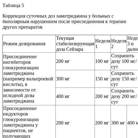
Таблица 5
Коррекция суточных доз ламотриджина у больных с
биполярным нарушением после присоединения к терапии
других препаратов
Текущая
Неде
Неделя
Неделя
Режим дозирования
стабилизирующая
3 и
1
2
доза Сейзара
дале
Сохранить
Присоединение
200 мг
100 мг
дозу 100 мг/
ингибиторов
сут
глюкуронизации
ламотриджина
Сохранить
(например вальпроевой
300 мг
150 мг
дозу 150 мг/
кислоты), в
сут
зависимости от
Сохранить
исходной дозы
400 мг
200 мг
дозу 200 мг/
ламотриджина
сут
Присоединение
индукторов
глюкуронизации
200 мг
200 мг
300 мг
400 
ламотриджина у
пациентов, не
получающих