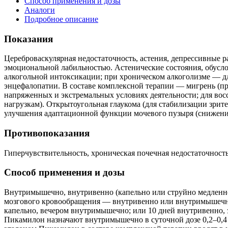
Способ применения и дозы
Аналоги
Подробное описание
Показания
Цереброваскулярная недостаточность, астения, депрессивные 
эмоциональной лабильностью. Астенические состояния, обусл
алкогольной интоксикации; при хроническом алкоголизме — дл
энцефалопатии. В составе комплексной терапии — мигрень (п
напряженных и экстремальных условиях деятельности; для во
нагрузкам). Открытоугольная глаукома (для стабилизации зрите
улучшения адаптационной функции мочевого пузыря (снижение
Противопоказания
Гиперчувствительность, хроническая почечная недостаточность
Способ применения и дозы
Внутримышечно, внутривенно (капельно или струйно медленно
мозгового кровообращения — внутривенно или внутримышечно, по
капельно, вечером внутримышечно; или 10 дней внутривенно, 
Пикамилон назначают внутримышечно в суточной дозе 0,2–0,4 