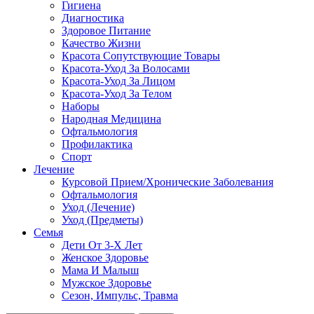
Гигиена
Диагностика
Здоровое Питание
Качество Жизни
Красота Сопутствующие Товары
Красота-Уход За Волосами
Красота-Уход За Лицом
Красота-Уход За Телом
Наборы
Народная Медицина
Офтальмология
Профилактика
Спорт
Лечение
Курсовой Прием/Хронические Заболевания
Офтальмология
Уход (Лечение)
Уход (Предметы)
Семья
Дети От 3-Х Лет
Женское Здоровье
Мама И Малыш
Мужское Здоровье
Сезон, Импульс, Травма