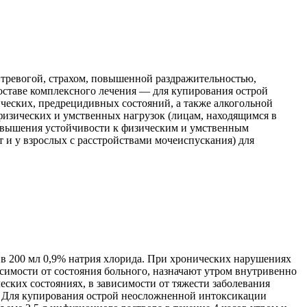
 тревогой, страхом, повышенной раздражительностью,
оставе комплексного лечения — для купирования острой
ческих, предрецидивных состояний, а также алкогольной
изических и умственных нагрузок (лицам, находящимся в
повышения устойчивости к физическим и умственным
т и у взрослых с расстройствами мочеиспускания) для
в 200 мл 0,9% натрия хлорида. При хронических нарушениях
висимости от состояния больного, назначают утром внутривенно
ских состояниях, в зависимости от тяжести заболевания
ц. Для купирования острой неосложненной интоксикации