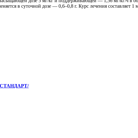
асыщающей дозе 5 мг/кг и поддерживающей — 1,56 мг/кг/ч в объ
няется в суточной дозе — 0,6–0,8 г. Курс лечения составляет 1 м
МСТАНДАРТ/