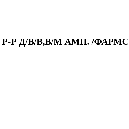
-Р Д/В/В,В/М АМП. /ФАРМ