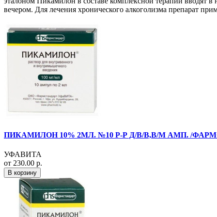
эталоном Пикамилон в составе комплексной терапии вводят в н
вечером. Для лечения хронического алкоголизма препарат приме
ПИКАМИЛОН 10% 2МЛ. №10 Р-Р Д/В/В,В/М АМП. /ФАР
УФАВИТА
от 230.00 р.
В корзину