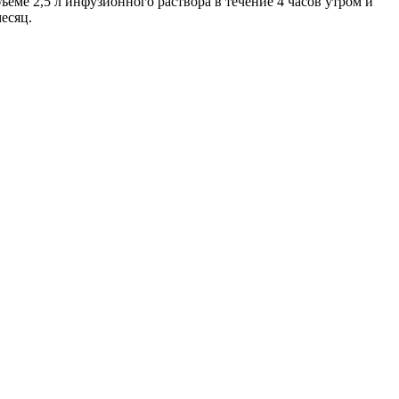
еме 2,5 л инфузионного раствора в течение 4 часов утром и
есяц.