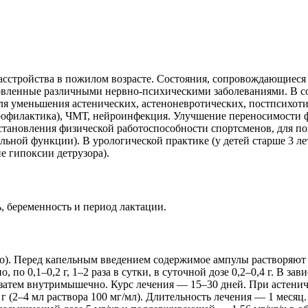
расстройства в пожилом возрасте. Состояния, сопровождающиеся
овленные различными нервно-психическими заболеваниями. В с
я уменьшения астенических, астеноневротических, постпсихоти
рофилактика), ЧМТ, нейроинфекция. Улучшение переносимости ф
сстановления физической работоспособности спортсменов, для 
льной функции). В урологической практике (у детей старше 3 ле
 гипоксии детрузора).
, беременность и период лактации.
). Перед капельным введением содержимое ампулы растворяют 
 0,1–0,2 г, 1–2 раза в сутки, в суточной дозе 0,2–0,4 г. В за
затем внутримышечно. Курс лечения — 15–30 дней. При астениче
г (2–4 мл раствора 100 мг/мл). Длительность лечения — 1 меся