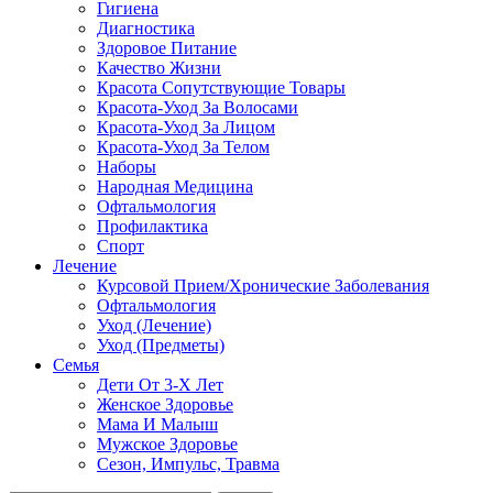
Гигиена
Диагностика
Здоровое Питание
Качество Жизни
Красота Сопутствующие Товары
Красота-Уход За Волосами
Красота-Уход За Лицом
Красота-Уход За Телом
Наборы
Народная Медицина
Офтальмология
Профилактика
Спорт
Лечение
Курсовой Прием/Хронические Заболевания
Офтальмология
Уход (Лечение)
Уход (Предметы)
Семья
Дети От 3-Х Лет
Женское Здоровье
Мама И Малыш
Мужское Здоровье
Сезон, Импульс, Травма