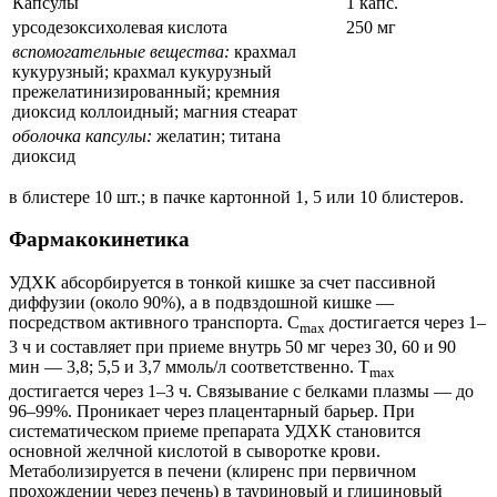
Капсулы
1 капс.
урсодезоксихолевая кислота
250 мг
вспомогательные вещества:
крахмал
кукурузный; крахмал кукурузный
прежелатинизированный; кремния
диоксид коллоидный; магния стеарат
оболочка капсулы:
желатин; титана
диоксид
в блистере 10 шт.; в пачке картонной 1, 5 или 10 блистеров.
Фармакокинетика
УДХК абсорбируется в тонкой кишке за счет пассивной
диффузии (около 90%), а в подвздошной кишке —
посредством активного транспорта. C
достигается через 1–
max
3 ч и составляет при приеме внутрь 50 мг через 30, 60 и 90
мин — 3,8; 5,5 и 3,7 ммоль/л соответственно. T
max
достигается через 1–3 ч. Связывание с белками плазмы — до
96–99%. Проникает через плацентарный барьер. При
систематическом приеме препарата УДХК становится
основной желчной кислотой в сыворотке крови.
Метаболизируется в печени (клиренс при первичном
прохождении через печень) в тауриновый и глициновый