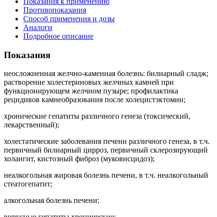
Показания к применению
Противопоказания
Способ применения и дозы
Аналоги
Подробное описание
Показания
неосложненная желчно-каменная болезнь: билиарный сладж;
растворение холестериновых желчных камней при
функционирующем желчном пузыре; профилактика
рецидивов камнеобразования после холецистэктомии;
хронические гепатиты различного генеза (токсический,
лекарственный);
холестатические заболевания печени различного генеза, в т.ч.
первичный билиарный цирроз, первичный склерозирующий
холангит, кистозный фиброз (муковисцидоз);
неалкогольная жировая болезнь печени, в т.ч. неалкогольный
стеатогепатит;
алкогольная болезнь печени;
вирусные гепатиты хронические;