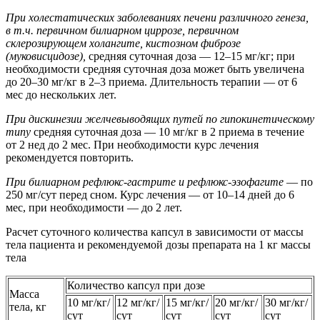
При холестатических заболеваниях печени различного генеза,
в т.ч. первичном билиарном циррозе, первичном
склерозирующем холангите, кистозном фиброзе
(муковисцидозе),
средняя суточная доза — 12–15 мг/кг; при
необходимости средняя суточная доза может быть увеличена
до 20–30 мг/кг в 2–3 приема. Длительность терапии — от 6
мес до нескольких лет.
При дискинезии желчевыводящих путей по гипокинетическому
типу
средняя суточная доза — 10 мг/кг в 2 приема в течение
от 2 нед до 2 мес. При необходимости курс лечения
рекомендуется повторить.
При билиарном рефлюкс-гастрите и рефлюкс-эзофагите
— по
250 мг/сут перед сном. Курс лечения — от 10–14 дней до 6
мес, при необходимости — до 2 лет.
Расчет суточного количества капсул в зависимости от массы
тела пациента и рекомендуемой дозы препарата на 1 кг массы
тела
Количество капсул при дозе
Масса
10 мг/кг/
12 мг/кг/
15 мг/кг/
20 мг/кг/
30 мг/кг/
тела, кг
сут
сут
сут
сут
сут