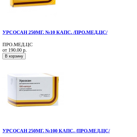
УРСОСАН 250МГ. №10 КАПС. /ПРО.МЕД.ЦС/
ПРО.МЕД.ЦС
от 190.00 р.
В корзину
УРСОСАН 250МГ. №100 КАПС. /ПРО.МЕД.ЦС/