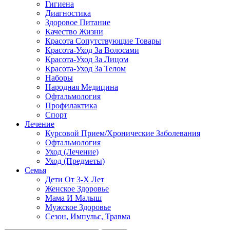
Гигиена
Диагностика
Здоровое Питание
Качество Жизни
Красота Сопутствующие Товары
Красота-Уход За Волосами
Красота-Уход За Лицом
Красота-Уход За Телом
Наборы
Народная Медицина
Офтальмология
Профилактика
Спорт
Лечение
Курсовой Прием/Хронические Заболевания
Офтальмология
Уход (Лечение)
Уход (Предметы)
Семья
Дети От 3-Х Лет
Женское Здоровье
Мама И Малыш
Мужское Здоровье
Сезон, Импульс, Травма