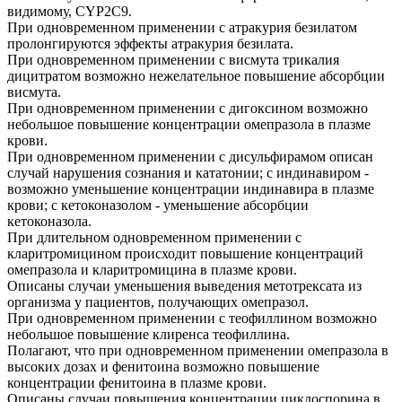
видимому, CYP2C9.
При одновременном применении с атракурия безилатом
пролонгируются эффекты атракурия безилата.
При одновременном применении с висмута трикалия
дицитратом возможно нежелательное повышение абсорбции
висмута.
При одновременном применении с дигоксином возможно
небольшое повышение концентрации омепразола в плазме
крови.
При одновременном применении с дисульфирамом описан
случай нарушения сознания и кататонии; с индинавиром -
возможно уменьшение концентрации индинавира в плазме
крови; с кетоконазолом - уменьшение абсорбции
кетоконазола.
При длительном одновременном применении с
кларитромицином происходит повышение концентраций
омепразола и кларитромицина в плазме крови.
Описаны случаи уменьшения выведения метотрексата из
организма у пациентов, получающих омепразол.
При одновременном применении с теофиллином возможно
небольшое повышение клиренса теофиллина.
Полагают, что при одновременном применении омепразола в
высоких дозах и фенитоина возможно повышение
концентрации фенитоина в плазме крови.
Описаны случаи повышения концентрации циклоспорина в