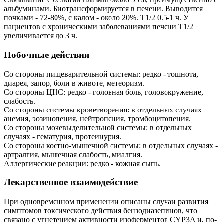
альбуминами. Биотрансформируется в печени. Выводится
почками - 72-80%, с калом - около 20%. T1/2 0.5-1 ч. У
пациентов с хроническими заболеваниями печени T1/2
увеличивается до 3 ч.
Побочные действия
Со стороны пищеварительной системы: редко - тошнота,
диарея, запор, боли в животе, метеоризм.
Со стороны ЦНС: редко - головная боль, головокружение,
слабость.
Со стороны системы кроветворения: в отдельных случаях -
анемия, эозинопения, нейтропения, тромбоцитопения.
Со стороны мочевыделительной системы: в отдельных
случаях - гематурия, протеинурия.
Со стороны костно-мышечной системы: в отдельных случаях -
артралгия, мышечная слабость, миалгия.
Аллергические реакции: редко - кожная сыпь.
Лекарственное взаимодействие
При одновременном применении описаны случаи развития
симптомов токсического действия бензодиазепинов, что
связано с угнетением активности изоферментов CYP3A и, по-