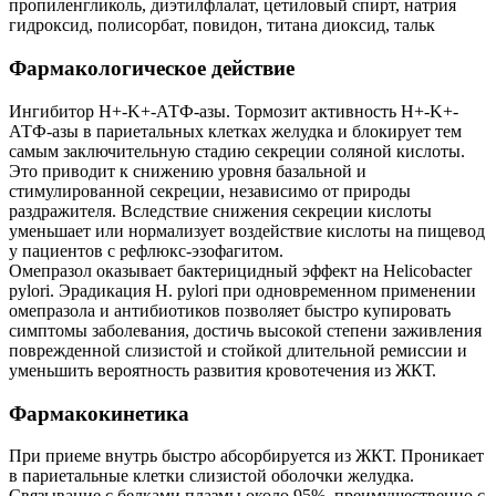
пропиленгликоль, диэтилфлалат, цетиловый спирт, натрия
гидроксид, полисорбат, повидон, титана диоксид, тальк
Фармакологическое действие
Ингибитор H+-K+-АТФ-азы. Тормозит активность H+-K+-
АТФ-азы в париетальных клетках желудка и блокирует тем
самым заключительную стадию секреции соляной кислоты.
Это приводит к снижению уровня базальной и
стимулированной секреции, независимо от природы
раздражителя. Вследствие снижения секреции кислоты
уменьшает или нормализует воздействие кислоты на пищевод
у пациентов с рефлюкс-эзофагитом.
Омепразол оказывает бактерицидный эффект на Helicobacter
pylori. Эрадикация H. pylori при одновременном применении
омепразола и антибиотиков позволяет быстро купировать
симптомы заболевания, достичь высокой степени заживления
поврежденной слизистой и стойкой длительной ремиссии и
уменьшить вероятность развития кровотечения из ЖКТ.
Фармакокинетика
При приеме внутрь быстро абсорбируется из ЖКТ. Проникает
в париетальные клетки слизистой оболочки желудка.
Связывание с белками плазмы около 95%, преимущественно с