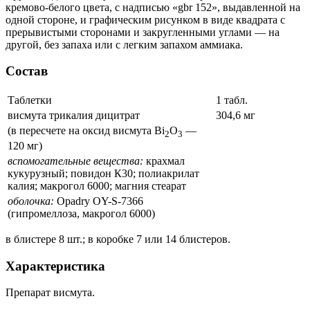
кремово-белого цвета, с надписью «gbr 152», выдавленной на
одной стороне, и графическим рисунком в виде квадрата с
прерывистыми сторонами и закругленными углами — на
другой, без запаха или с легким запахом аммиака.
Состав
Таблетки
1 табл.
висмута трикалия дицитрат
304,6 мг
(в пересчете на оксид висмута Вi
О
—
2
3
120 мг)
вспомогательные вещества:
крахмал
кукурузный; повидон К30; полиакрилат
калия; макрогол 6000; магния стеарат
оболочка:
Opadry OY-S-7366
(гипромеллоза, макрогол 6000)
в блистере 8 шт.; в коробке 7 или 14 блистеров.
Характеристика
Препарат висмута.