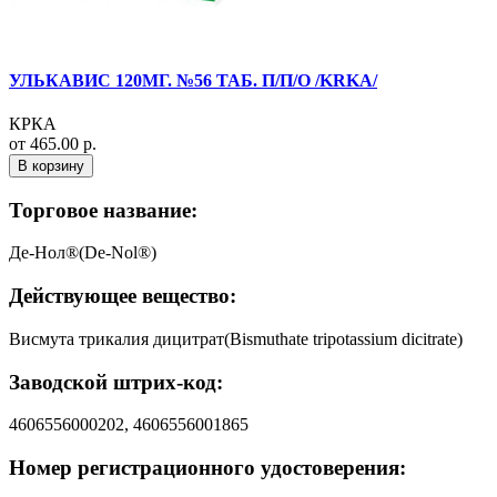
УЛЬКАВИС 120МГ. №56 ТАБ. П/П/О /KRKA/
КРКА
от 465.00 р.
В корзину
Торговое название:
Де-Нол®(De-Nol®)
Действующее вещество:
Висмута трикалия дицитрат(Bismuthate tripotassium dicitrate)
Заводской штрих-код:
4606556000202, 4606556001865
Номер регистрационного удостоверения: