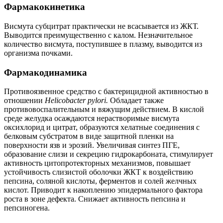
Фармакокинетика
Висмута субцитрат практически не всасывается из ЖКТ.
Выводится преимущественно с калом. Незначительное
количество висмута, поступившее в плазму, выводится из
организма почками.
Фармакодинамика
Противоязвенное средство с бактерицидной активностью в
отношении
Helicobacter pylori.
Обладает также
противовоспалительным и вяжущим действием. В кислой
среде желудка осаждаются нерастворимые висмута
оксихлорид и цитрат, образуются хелатные соединения с
белковым субстратом в виде защитной пленки на
поверхности язв и эрозий. Увеличивая синтез ПГЕ,
образование слизи и секрецию гидрокарбоната, стимулирует
активность цитопротекторных механизмов, повышает
устойчивость слизистой оболочки ЖКТ к воздействию
пепсина, соляной кислоты, ферментов и солей желчных
кислот. Приводит к накоплению эпидермального фактора
роста в зоне дефекта. Снижает активность пепсина и
пепсиногена.