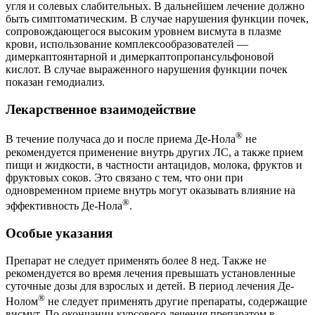
угля и солевых слабительных. В дальнейшем лечение должно
быть симптоматическим. В случае нарушения функции почек,
сопровождающегося высоким уровнем висмута в плазме
крови, использование комплексообразователей —
димеркаптоянтарной и димеркаптопропансульфоновой
кислот. В случае выраженного нарушения функции почек
показан гемодиализ.
Лекарственное взаимодействие
®
В течение получаса до и после приема Де-Нола
не
рекомендуется применение внутрь других ЛС, а также прием
пищи и жидкости, в частности антацидов, молока, фруктов и
фруктовых соков. Это связано с тем, что они при
одновременном приеме внутрь могут оказывать влияние на
®
эффективность Де-Нола
.
Особые указания
Препарат не следует применять более 8 нед. Также не
рекомендуется во время лечения превышать установленные
суточные дозы для взрослых и детей. В период лечения Де-
®
Нолом
не следует применять другие препараты, содержащие
висмут. По окончании курсового лечения препаратом в