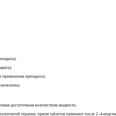
епарата);
арата);
т применения препарата);
тановлены).
апивая достаточным количеством жидкости.
е ступенчатой терапии: прием таблеток начинают после 2–4-недел