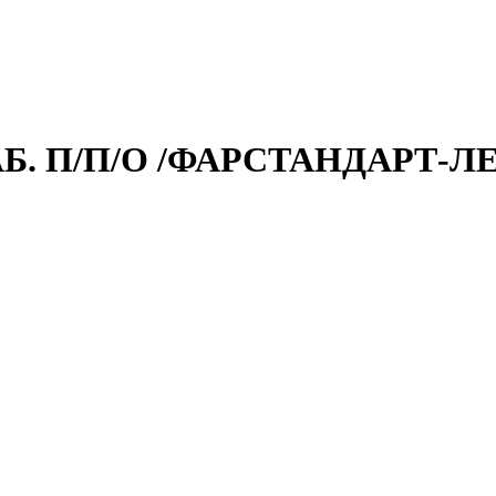
АБ. П/П/О /ФАРСТАНДАРТ-Л