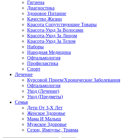
Гигиена
Диагностика
Здоровое Питание
Качество Жизни
Красота Сопутствующие Товары
Красота-Уход За Волосами
Красота-Уход За Лицом
Красота-Уход За Телом
Наборы
Народная Медицина
Офтальмология
Профилактика
Спорт
Лечение
Курсовой Прием/Хронические Заболевания
Офтальмология
Уход (Лечение)
Уход (Предметы)
Семья
Дети От 3-Х Лет
Женское Здоровье
Мама И Малыш
Мужское Здоровье
Сезон, Импульс, Травма