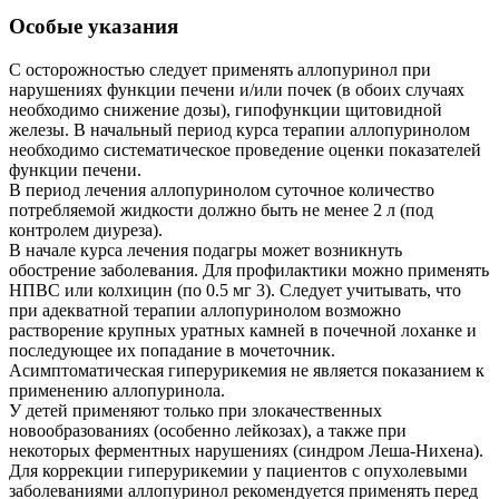
Особые указания
С осторожностью следует применять аллопуринол при
нарушениях функции печени и/или почек (в обоих случаях
необходимо снижение дозы), гипофункции щитовидной
железы. В начальный период курса терапии аллопуринолом
необходимо систематическое проведение оценки показателей
функции печени.
В период лечения аллопуринолом суточное количество
потребляемой жидкости должно быть не менее 2 л (под
контролем диуреза).
В начале курса лечения подагры может возникнуть
обострение заболевания. Для профилактики можно применять
НПВС или колхицин (по 0.5 мг 3). Следует учитывать, что
при адекватной терапии аллопуринолом возможно
растворение крупных уратных камней в почечной лоханке и
последующее их попадание в мочеточник.
Асимптоматическая гиперурикемия не является показанием к
применению аллопуринола.
У детей применяют только при злокачественных
новообразованиях (особенно лейкозах), а также при
некоторых ферментных нарушениях (синдром Леша-Нихена).
Для коррекции гиперурикемии у пациентов с опухолевыми
заболеваниями аллопуринол рекомендуется применять перед