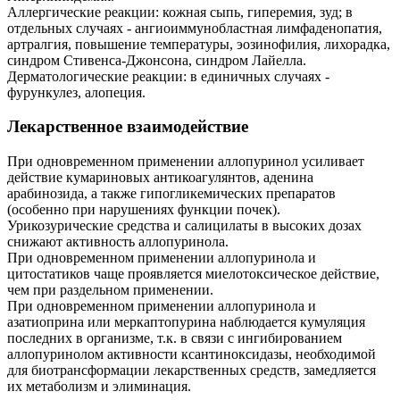
Аллергические реакции: кожная сыпь, гиперемия, зуд; в
отдельных случаях - ангиоиммунобластная лимфаденопатия,
артралгия, повышение температуры, эозинофилия, лихорадка,
синдром Стивенса-Джонсона, синдром Лайелла.
Дерматологические реакции: в единичных случаях -
фурункулез, алопеция.
Лекарственное взаимодействие
При одновременном применении аллопуринол усиливает
действие кумариновых антикоагулянтов, аденина
арабинозида, а также гипогликемических препаратов
(особенно при нарушениях функции почек).
Урикозурические средства и салицилаты в высоких дозах
снижают активность аллопуринола.
При одновременном применении аллопуринола и
цитостатиков чаще проявляется миелотоксическое действие,
чем при раздельном применении.
При одновременном применении аллопуринола и
азатиоприна или меркаптопурина наблюдается кумуляция
последних в организме, т.к. в связи с ингибированием
аллопуринолом активности ксантиноксидазы, необходимой
для биотрансформации лекарственных средств, замедляется
их метаболизм и элиминация.