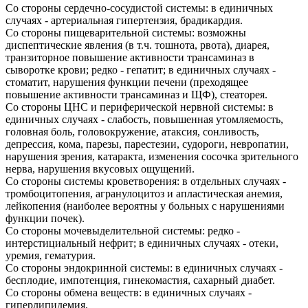
Со стороны сердечно-сосудистой системы: в единичных
случаях - артериальная гипертензия, брадикардия.
Со стороны пищеварительной системы: возможны
диспептические явления (в т.ч. тошнота, рвота), диарея,
транзиторное повышение активности трансаминаз в
сыворотке крови; редко - гепатит; в единичных случаях -
стоматит, нарушения функции печени (преходящее
повышение активности трансаминаз и ЩФ), стеаторея.
Со стороны ЦНС и периферической нервной системы: в
единичных случаях - слабость, повышенная утомляемость,
головная боль, головокружение, атаксия, сонливость,
депрессия, кома, парезы, парестезии, судороги, невропатии,
нарушения зрения, катаракта, изменения сосочка зрительного
нерва, нарушения вкусовых ощущений.
Со стороны системы кроветворения: в отдельных случаях -
тромбоцитопения, агранулоцитоз и апластическая анемия,
лейкопения (наиболее вероятны у больных с нарушениями
функции почек).
Со стороны мочевыделительной системы: редко -
интерстициальный нефрит; в единичных случаях - отеки,
уремия, гематурия.
Со стороны эндокринной системы: в единичных случаях -
бесплодие, импотенция, гинекомастия, сахарный диабет.
Со стороны обмена веществ: в единичных случаях -
гиперлипидемия.