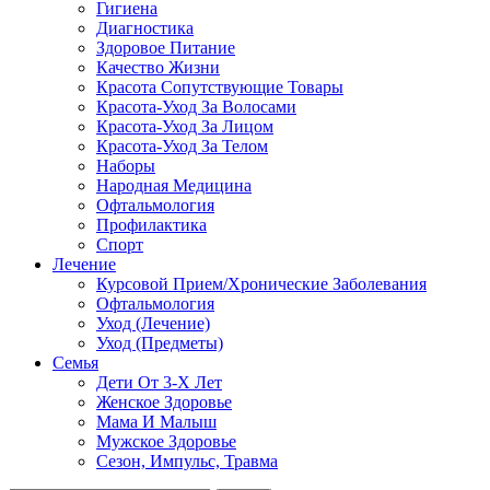
Гигиена
Диагностика
Здоровое Питание
Качество Жизни
Красота Сопутствующие Товары
Красота-Уход За Волосами
Красота-Уход За Лицом
Красота-Уход За Телом
Наборы
Народная Медицина
Офтальмология
Профилактика
Спорт
Лечение
Курсовой Прием/Хронические Заболевания
Офтальмология
Уход (Лечение)
Уход (Предметы)
Семья
Дети От 3-Х Лет
Женское Здоровье
Мама И Малыш
Мужское Здоровье
Сезон, Импульс, Травма