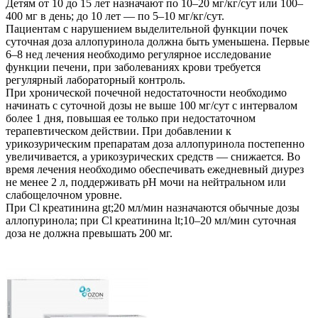
Детям от 10 до 15 лет назначают по 10–20 мг/кг/сут или 100–
400 мг в день; до 10 лет — по 5–10 мг/кг/сут.
Пациентам с нарушением выделительной функции почек
суточная доза аллопуринола должна быть уменьшена. Первые
6–8 нед лечения необходимо регулярное исследование
функции печени, при заболеваниях крови требуется
регулярный лабораторный контроль.
При хронической почечной недостаточности необходимо
начинать с суточной дозы не выше 100 мг/сут с интервалом
более 1 дня, повышая ее только при недостаточном
терапевтическом действии. При добавлении к
урикозурическим препаратам доза аллопуринола постепенно
увеличивается, а урикозурических средств — снижается. Во
время лечения необходимо обеспечивать ежедневный диурез
не менее 2 л, поддерживать рН мочи на нейтральном или
слабощелочном уровне.
При Cl креатинина gt;20 мл/мин назначаются обычные дозы
аллопуринола; при Сl креатинина lt;10–20 мл/мин суточная
доза не должна превышать 200 мг.