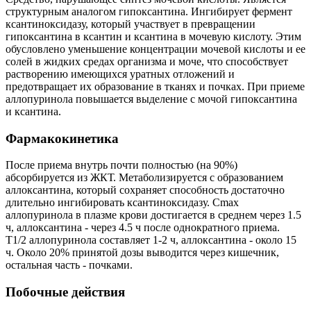
структурным аналогом гипоксантина. Ингибирует фермент
ксантиноксидазу, который участвует в превращении
гипоксантина в ксантин и ксантина в мочевую кислоту. Этим
обусловлено уменьшение концентрации мочевой кислоты и ее
солей в жидких средах организма и моче, что способствует
растворению имеющихся уратных отложений и
предотвращает их образование в тканях и почках. При приеме
аллопуринола повышается выделение с мочой гипоксантина
и ксантина.
Фармакокинетика
После приема внутрь почти полностью (на 90%)
абсорбируется из ЖКТ. Метаболизируется с образованием
аллоксантина, который сохраняет способность достаточно
длительно ингибировать ксантиноксидазу. Cmax
аллопуринола в плазме крови достигается в среднем через 1.5
ч, аллоксантина - через 4.5 ч после однократного приема.
T1/2 аллопуринола составляет 1-2 ч, аллоксантина - около 15
ч. Около 20% принятой дозы выводится через кишечник,
остальная часть - почками.
Побочные действия