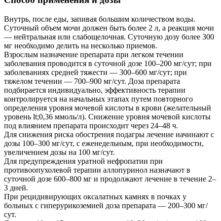
Внутрь, после еды, запивая большим количеством воды.
Суточный объем мочи должен быть более 2 л, а реакция мочи
— нейтральная или слабощелочная. Суточную дозу более 300
мг необходимо делить на несколько приемов.
Взрослым назначение препарата при легком течении
заболевания проводится в суточной дозе 100–200 мг/сут; при
заболеваниях средней тяжести — 300–600 мг/сут; при
тяжелом течении — 700–900 мг/сут. Доза препарата
подбирается индивидуально, эффективность терапии
контролируется на начальных этапах путем повторного
определения уровня мочевой кислоты в крови (желательный
уровень lt;0,36 ммоль/л). Снижение уровня мочевой кислоты
под влиянием препарата происходит через 24–48 ч.
Для снижения риска обострения подагры лечение начинают с
дозы 100–300 мг/сут, с еженедельным, при необходимости,
увеличением дозы на 100 мг/сут.
Для предупреждения уратной нефропатии при
противоопухолевой терапии аллопуринол назначают в
суточной дозе 600–800 мг и продолжают лечение в течение 2–
3 дней.
При рецидивирующих оксалатных камнях в почках у
больных с гиперурикоземией доза препарата — 200–300 мг/
сут.