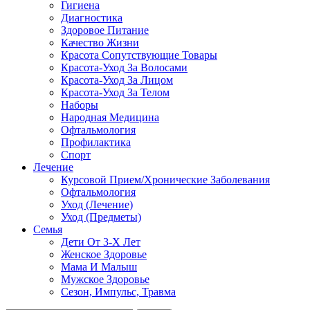
Гигиена
Диагностика
Здоровое Питание
Качество Жизни
Красота Сопутствующие Товары
Красота-Уход За Волосами
Красота-Уход За Лицом
Красота-Уход За Телом
Наборы
Народная Медицина
Офтальмология
Профилактика
Спорт
Лечение
Курсовой Прием/Хронические Заболевания
Офтальмология
Уход (Лечение)
Уход (Предметы)
Семья
Дети От 3-Х Лет
Женское Здоровье
Мама И Малыш
Мужское Здоровье
Сезон, Импульс, Травма