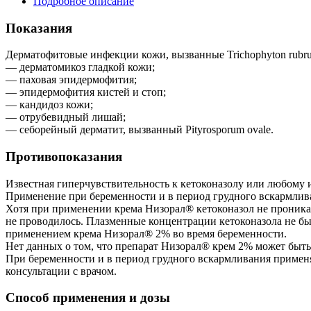
Подробное описание
Показания
Дерматофитовые инфекции кожи, вызванные Trichophyton rubrum,
— дерматомикоз гладкой кожи;
— паховая эпидермофития;
— эпидермофития кистей и стоп;
— кандидоз кожи;
— отрубевидный лишай;
— себорейный дерматит, вызванный Pityrosporum ovale.
Противопоказания
Известная гиперчувствительность к кетоконазолу или любому 
Применение при беременности и в период грудного вскармлив
Хотя при применении крема Низорал® кетоконазол не проника
не проводилось. Плазменные концентрации кетоконазола не б
применением крема Низорал® 2% во время беременности.
Нет данных о том, что препарат Низорал® крем 2% может быт
При беременности и в период грудного вскармливания применяю
консультации с врачом.
Способ применения и дозы