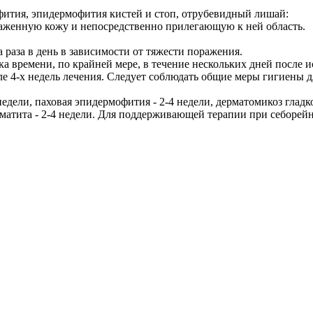
фития, эпидермофития кистей и стоп, отрубевидный лишай:
раженную кожу и непосредственно прилегающую к ней область.
раза в день в зависимости от тяжести поражения.
а времени, по крайней мере, в течение нескольких дней после и
ле 4-х недель лечения. Следует соблюдать общие меры гигиены 
дели, паховая эпидермофития - 2-4 недели, дерматомикоз гладкой
матита - 2-4 недели. Для поддерживающей терапии при себорейн