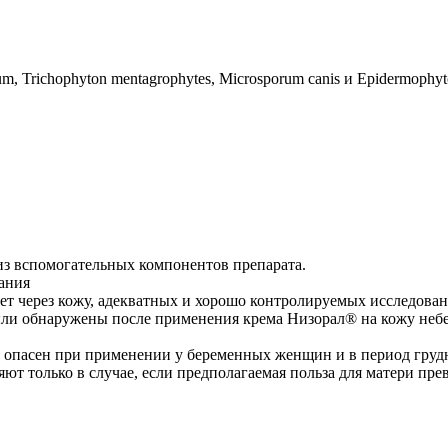
 Trichophyton mentagrophytes, Microsporum canis и Epidermophyt
из вспомогательных компонентов препарата.
ания
ет через кожу, адекватных и хорошо контролируемых исследова
ыли обнаружены после применения крема Низорал® на кожу неб
ь опасен при применении у беременных женщин и в период груд
т только в случае, если предполагаемая польза для матери пре