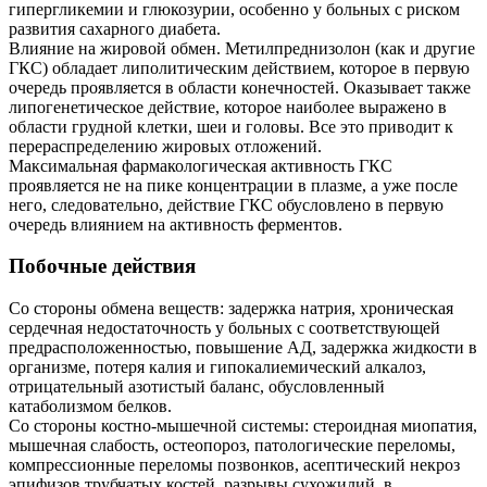
гипергликемии и глюкозурии, особенно у больных с риском
развития сахарного диабета.
Влияние на жировой обмен. Метилпреднизолон (как и другие
ГКС) обладает липолитическим действием, которое в первую
очередь проявляется в области конечностей. Оказывает также
липогенетическое действие, которое наиболее выражено в
области грудной клетки, шеи и головы. Все это приводит к
перераспределению жировых отложений.
Максимальная фармакологическая активность ГКС
проявляется не на пике концентрации в плазме, а уже после
него, следовательно, действие ГКС обусловлено в первую
очередь влиянием на активность ферментов.
Побочные действия
Со стороны обмена веществ: задержка натрия, хроническая
сердечная недостаточность у больных с соответствующей
предрасположенностью, повышение АД, задержка жидкости в
организме, потеря калия и гипокалиемический алкалоз,
отрицательный азотистый баланс, обусловленный
катаболизмом белков.
Со стороны костно-мышечной системы: стероидная миопатия,
мышечная слабость, остеопороз, патологические переломы,
компрессионные переломы позвонков, асептический некроз
эпифизов трубчатых костей, разрывы сухожилий, в