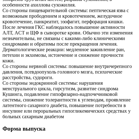
особенности ахиллова сухожилия.
Со стороны пищеварительной системы: пептическая язва с
возможным прободением и кровотечением, желудочное
кровотечение, панкреатит, эзофагит, перфорация кишки.
После лечения ГКС наблюдалось повышение активности
АЛТ, ACT и ЩФ в сыворотке крови. Обычно эти изменения
незначительны, не связаны с какими-либо клиническими
синдромами и обратимы после прекращения лечения.
Дерматологические реакции: медленное заживление ран,
петехии и экхимозы, истончение и снижение прочности
кожи.
Со стороны нервной системы: повышение внутричерепного
давления, псевдоопухоль головного мозга, психические
расстройства, судороги.
Со стороны эндокринной системы: нарушения
менструального цикла, гирсутизм, развитие синдрома
Кушинга, подавление гипофизарно-надпочечниковой
системы, снижение толерантности к углеводам, проявление
латентного сахарного диабета, повышение потребности в
инсулине или пероральных гипогликемических средствах у
больных сахарным диабетом
Форма выпуска