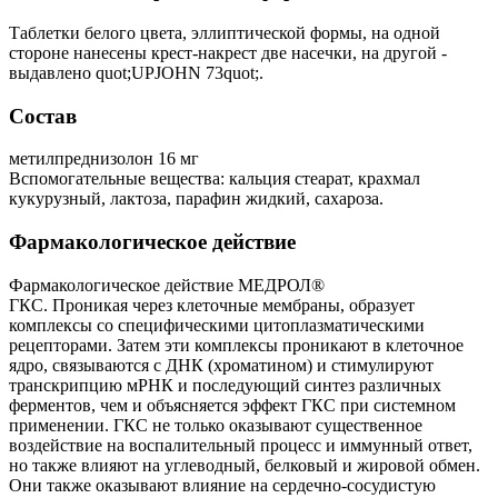
Таблетки белого цвета, эллиптической формы, на одной
стороне нанесены крест-накрест две насечки, на другой -
выдавлено quot;UPJOHN 73quot;.
Состав
метилпреднизолон 16 мг
Вспомогательные вещества: кальция стеарат, крахмал
кукурузный, лактоза, парафин жидкий, сахароза.
Фармакологическое действие
Фармакологическое действие МЕДРОЛ®
ГКС. Проникая через клеточные мембраны, образует
комплексы со специфическими цитоплазматическими
рецепторами. Затем эти комплексы проникают в клеточное
ядро, связываются с ДНК (хроматином) и стимулируют
транскрипцию мРНК и последующий синтез различных
ферментов, чем и объясняется эффект ГКС при системном
применении. ГКС не только оказывают существенное
воздействие на воспалительный процесс и иммунный ответ,
но также влияют на углеводный, белковый и жировой обмен.
Они также оказывают влияние на сердечно-сосудистую