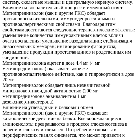
систему, скелетные мышцы и центральную нервную систему.
Влияние на воспалительный процесс и иммунный ответ.
Метилпреднизолон (как и другие ГКС) обладает
противовоспалительными, иммунодепрессивными и
противоаллергическими свойствами. Благодаря этим
свойствам достигаются следующие терапевтические эффекты:
уменьшение количества иммуноактивных клеток вблизи
очага воспаления; уменьшение вазодилатации; стабилизация
лизосомальных мембран; ингибирование фагоцитоза;
уменьшение продукции простагландинов и родственных им
соединений.
Метилпреднизолона ацетат в дозе 4.4 мг (4 мг
метилпреднизолона) оказывает такое же
противовоспалительное действие, как и гидрокортизон в дозе
20 мг
Метилпреднизолон обладает лишь незначительной
минералокортикоидной активностью (200 мг
метилпреднизолона эквивалентны 1 мг
дезоксикортикостерона).
Влияние на углеводный и белковый обмен.
Метилпреднизолон (как и другие ГКС) оказывает
катаболическое действие на белки. Высвобождающиеся
аминокислоты превращаются в процессе глюконеогенеза в
печени в глюкозу и гликоген. Потребление глюкозы в
периферических тканях снижается, что может привести к