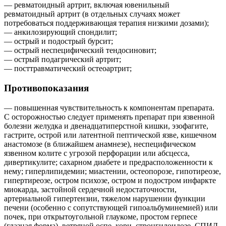
— ревматоидный артрит, включая ювенильный
ревматоидный артрит (в отдельных случаях может
потребоваться поддерживающая терапия низкими дозами);
— анкилозирующий спондилит;
— острый и подострый бурсит;
— острый неспецифический тендосиновит;
— острый подагрический артрит;
— посттравматический остеоартрит;
Противопоказания
— повышенная чувствительность к компонентам препарата.
С осторожностью следует применять препарат при язвенной
болезни желудка и двенадцатиперстной кишки, эзофагите,
гастрите, острой или латентной пептической язве, кишечном
анастомозе (в ближайшем анамнезе), неспецифическом
язвенном колите с угрозой перфорации или абсцесса,
дивертикулите; сахарном диабете и предрасположенности к
нему; гиперлипидемии; миастении, остеопорозе, гипотиреозе,
гипертиреозе, остром психозе, остром и подостром инфаркте
миокарда, застойной сердечной недостаточности,
артериальной гипертензии, тяжелом нарушении функции
печени (особенно с сопутствующей гипоальбуминемией) или
почек, при открытоугольной глаукоме, простом герпесе
(глазная форма), ветряной оспе, кори, стронгилоидозе, СПИД,