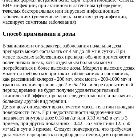
ВИЧ-инфекции; при активном и латентном туберкулезе,
тяжелых бактериальных или вирусных инфекционных
заболеваниях (увеличивает риск развития суперинфекции,
маскирует симптомы заболевания)
Способ применения и дозы
В зависимости от характера заболевания начальная доза
препарата может составлять от 4 мг до 48 мг в сутки. При
менее тяжелых заболеваниях препарат обычно применяют в
более низких дозах, хотя отдельным больным могут
потребоваться и более высокие дозы. Медрол в высоких дозах
может потребоваться при таких заболеваниях и состояниях,
как рассеянный склероз - 200 мг/, отек мозга - 200-1000 мг/ и
трансплантация органов - до 7 мг/кг/ Если через достаточный
период времени не будет получен удовлетворительный
клинический эффект, препарат следует отменить и назначить
больному другой вид терапии.
Детям дозу определяет врач с учетом массы тела или площади
поверхности тела. При недостаточности надпочечников
назначают внутрь в дозе 0.18 мг/кг или 3.33 мг/м2 в сут в 3
приема, при других показаниях - 0.42-1.67 мг/кг или 12.5-50
мг/ м2 в сут в 3 приема. Следует подчеркнуть, что требуемая
доза может варьировать и подбор дозы необходимо проводить