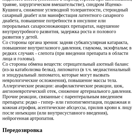
травме, хирургическом вмешательстве), синдром Иценко-
Кушинга, снижение углеводной толерантности, стероидный
сахарный диабет или манифестация латентного сахарного
диабета, повышение потребности в инсулине или
пероральных сахароснижающих препаратах, нарушение
внутриутробного развития, задержка роста и полового
развития у детей.
Со стороны органа зрения: задняя субкапсулярная катаракта,
повышение внутриглазного давления, глаукома, экзофтальм; в
редких случаях - слепота (при введении препарата в области
лица и головы).
Со стороны обмена веществ: отрицательный азотный баланс
(из-за катаболизма белка), липоматоз (в т.ч. медиастинальный
и эпидуральный липоматоз, которые могут вызвать
неврологические осложнения), повышение массы тела.
Аллергические реакции: анафилактические реакции, шок,
ангионевротический отек, снижение артериального давления.
Прочие реакции, связанные с парентеральным введением
препарата: редко - гипер- или гипопигментация, подкожная и
кожная атрофия, асептические абсцессы, прилив крови к лицу
после инъекции (или внутрисуставного введения),
нейрогенная артропатия.
Передозировка