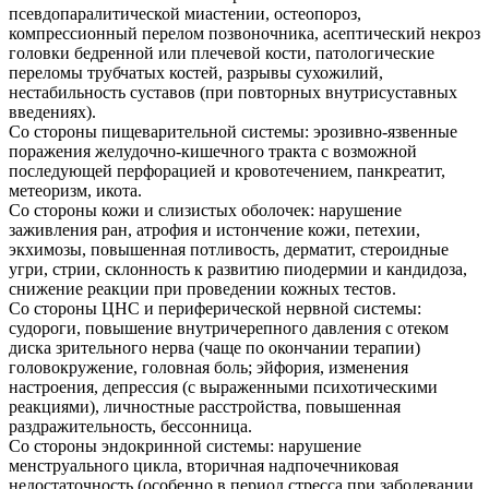
псевдопаралитической миастении, остеопороз,
компрессионный перелом позвоночника, асептический некроз
головки бедренной или плечевой кости, патологические
переломы трубчатых костей, разрывы сухожилий,
нестабильность суставов (при повторных внутрисуставных
введениях).
Со стороны пищеварительной системы: эрозивно-язвенные
поражения желудочно-кишечного тракта с возможной
последующей перфорацией и кровотечением, панкреатит,
метеоризм, икота.
Со стороны кожи и слизистых оболочек: нарушение
заживления ран, атрофия и истончение кожи, петехии,
экхимозы, повышенная потливость, дерматит, стероидные
угри, стрии, склонность к развитию пиодермии и кандидоза,
снижение реакции при проведении кожных тестов.
Со стороны ЦНС и периферической нервной системы:
судороги, повышение внутричерепного давления с отеком
диска зрительного нерва (чаще по окончании терапии)
головокружение, головная боль; эйфория, изменения
настроения, депрессия (с выраженными психотическими
реакциями), личностные расстройства, повышенная
раздражительность, бессонница.
Со стороны эндокринной системы: нарушение
менструального цикла, вторичная надпочечниковая
недостаточность (особенно в период стресса при заболевании,