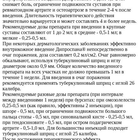
снимает боль, ограничение подвижности суставов при
ревматоидном артрите и остеоартрозе в течение 2-4 ч после
введения. Длительность терапевтического действия
значительно варьируется и может составлять 4 и более недель.
Рекомендуемые дозы препарата при введении в крупные
суставы составляют от 1 до 2 мл; в средние - 0,5-1 мл; в
мелкие - 0,25-0,5 мл.
При некоторых дерматологических заболеваниях эффективно
внутрикожное введение Дипроспана® непосредственно в
очаг поражения, доза составляет 0,2 мл/см2. Очаг равномерно
обкалывают, используя туберкулиновый шприц и иглу
диаметром около 0,9 мм. Общее количество введенного
препарата на всех участках не должно превышать 1 мл в
течение 1 недели. Для введения в очаг поражения
рекомендуется применять туберкулиновый шприц с иглой 26
калибра.
Рекомендуемые разовые дозы препарата (при интервале
между введениями 1 неделя) при бурситах: при омозолелости
0,25-0,5 мл (как правило, эффективны 2 инъекции), при
шпоре - 0,5 мл, при ограничении подвижности большого
пальца стопы - 0,5 мл, при синовиальной кисте - 0,25-0,5 мл,
при тендосиновите - 0,5 мл, при остром подагрическом
артрите - 0,5-1,0 мл. Для большинства инъекций подходит
туберкулиновый шприц с иглой 25 калибра.
После достижения терапевтического эффекта