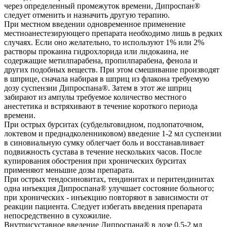
через определенный промежуток времени, Дипроспан®
следует отменить и назначить другую терапию.
При местном введении одновременное применение
местноанестезирующего препарата необходимо лишь в редких
случаях. Если оно желательно, то используют 1% или 2%
растворы прокаина гидрохлорида или лидокаина, не
содержащие метилпарабена, пропилпарабена, фенола и
других подобных веществ. При этом смешивание производят
в шприце, сначала набирая в шприц из флакона требуемую
дозу суспензии Дипроспана®. Затем в этот же шприц
забирают из ампулы требуемое количество местного
анестетика и встряхивают в течение короткого периода
времени.
При острых бурситах (субдельтовидном, подлопаточном,
локтевом и преднадколенниковом) введение 1-2 мл суспензии
в синовиальную сумку облегчает боль и восстанавливает
подвижность сустава в течение нескольких часов. После
купирования обострения при хронических бурситах
применяют меньшие дозы препарата.
При острых тендосиновитах, тендинитах и перитендинитах
одна инъекция Дипроспана® улучшает состояние больного;
при хронических - инъекцию повторяют в зависимости от
реакции пациента. Следует избегать введения препарата
непосредственно в сухожилие.
Внутрисуставное введение Дипроспана® в дозе 0,5-2 мл