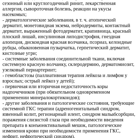
сезонный или круглогодичный ринит, лекарственная
аллергия, сывороточная болезнь, реакции на укусы
насекомых;
- дерматологические заболевания, в т. ч. атопический
дерматит, монетовидная экзема, нейродермиты, контактный
дерматит, выраженный фотодерматит, крапивница, красный
плоский лишай, инсулиновая липодистрофия, гнездная
алопеция, дискоидная красная волчанка, псориаз, келоидные
рубцы, обыкновенная пузырчатка, герпетический дерматит,
кистозные угри;
- системные заболевания соединительной ткани, включая
системную красную волчанку, склеродермию, дерматомиозит,
узелковый периартериит;
- гемобластозы (паллиативная терапия лейкоза и лимфом у
взрослых; острый лейкоз у детей);
- первичная или вторичная недостаточность коры
надпочечников (при обязательном одновременном
применении минералокортикоидов);
- другие заболевания и патологические состояния, требующие
системной ГКС терапии (адреногенитальный синдром,
язвенный колит, регионарный илеит, синдром мальабсорбции,
поражения слизистой глаза при необходимости введения
препарата в конъюнктивальный мешок, патологические
изменения крови при необходимости применения ГКС,
нефрит, нефротический синдром).