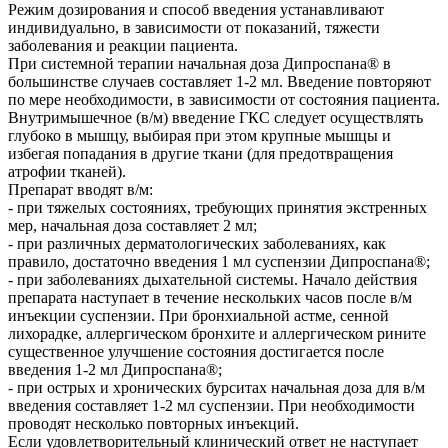
Режим дозирования и способ введения устанавливают
индивидуально, в зависимости от показаний, тяжести
заболевания и реакции пациента.
При системной терапии начальная доза Дипроспана® в
большинстве случаев составляет 1-2 мл. Введение повторяют
по мере необходимости, в зависимости от состояния пациента.
Внутримышечное (в/м) введение ГКС следует осуществлять
глубоко в мышцу, выбирая при этом крупные мышцы и
избегая попадания в другие ткани (для предотвращения
атрофии тканей).
Препарат вводят в/м:
- при тяжелых состояниях, требующих принятия экстренных
мер, начальная доза составляет 2 мл;
- при различных дерматологических заболеваниях, как
правило, достаточно введения 1 мл суспензии Дипроспана®;
- при заболеваниях дыхательной системы. Начало действия
препарата наступает в течение нескольких часов после в/м
инъекции суспензии. При бронхиальной астме, сенной
лихорадке, аллергическом бронхите и аллергическом рините
существенное улучшение состояния достигается после
введения 1-2 мл Дипроспана®;
- при острых и хронических бурситах начальная доза для в/м
введения составляет 1-2 мл суспензии. При необходимости
проводят несколько повторных инъекций.
Если удовлетворительный клинический ответ не наступает