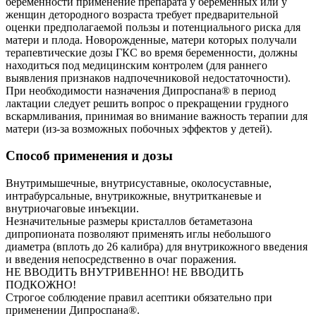
беременности применение препарата у беременных или у
женщин детородного возраста требует предварительной
оценки предполагаемой пользы и потенциального риска для
матери и плода. Новорожденные, матери которых получали
терапевтические дозы ГКС во время беременности, должны
находиться под медицинским контролем (для раннего
выявления признаков надпочечниковой недостаточности).
При необходимости назначения Дипроспана® в период
лактации следует решить вопрос о прекращении грудного
вскармливания, принимая во внимание важность терапии для
матери (из-за возможных побочных эффектов у детей).
Способ применения и дозы
Внутримышечные, внутрисуставные, околосуставные,
интрабурсальные, внутрикожные, внутритканевые и
внутриочаговые инъекции.
Незначительные размеры кристаллов бетаметазона
дипропионата позволяют применять иглы небольшого
диаметра (вплоть до 26 калибра) для внутрикожного введения
и введения непосредственно в очаг поражения.
НЕ ВВОДИТЬ ВНУТРИВЕННО! НЕ ВВОДИТЬ
ПОДКОЖНО!
Строгое соблюдение правил асептики обязательно при
применении Дипроспана®.