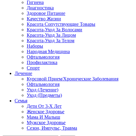
Гигиена
Диагностика
Здоровое Питание
Качество Жизни
Красота Сопутствующие Товары
Красота-Уход За Волосами
Красота-Уход За Лицом
Красота-Уход За Телом
Наборы
Народная Медицина
Офтальмология
Профилактика
Спорт
Лечение
Курсовой Прием/Хронические Заболевания
Офтальмология
Уход (Лечение)
Уход (Предметы)
Семья
Дети От 3-Х Лет
Женское Здоровье
Мама И Малыш
Мужское Здоровье
Сезон, Импульс, Травма