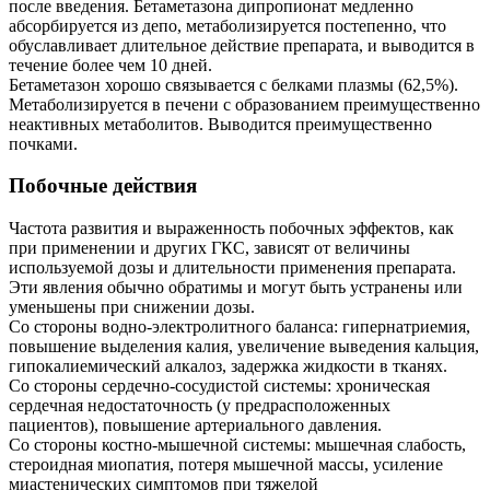
после введения. Бетаметазона дипропионат медленно
абсорбируется из депо, метаболизируется постепенно, что
обуславливает длительное действие препарата, и выводится в
течение более чем 10 дней.
Бетаметазон хорошо связывается с белками плазмы (62,5%).
Метаболизируется в печени с образованием преимущественно
неактивных метаболитов. Выводится преимущественно
почками.
Побочные действия
Частота развития и выраженность побочных эффектов, как
при применении и других ГКС, зависят от величины
используемой дозы и длительности применения препарата.
Эти явления обычно обратимы и могут быть устранены или
уменьшены при снижении дозы.
Со стороны водно-электролитного баланса: гипернатриемия,
повышение выделения калия, увеличение выведения кальция,
гипокалиемический алкалоз, задержка жидкости в тканях.
Со стороны сердечно-сосудистой системы: хроническая
сердечная недостаточность (у предрасположенных
пациентов), повышение артериального давления.
Со стороны костно-мышечной системы: мышечная слабость,
стероидная миопатия, потеря мышечной массы, усиление
миастенических симптомов при тяжелой