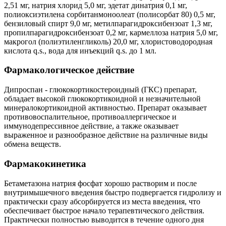
2,51 мг, натрия хлорид 5,0 мг, эдетат динатрия 0,1 мг,
полиоксиэтилена сорбитанмоноолеат (полисорбат 80) 0,5 мг,
бензиловый спирт 9,0 мг, метилпарагидроксибензоат 1,3 мг,
пропилпарагидроксибензоат 0,2 мг, кармеллоза натрия 5,0 мг,
макрогол (полиэтиленгликоль) 20,0 мг, хлористоводородная
кислота q.s., вода для инъекций q.s. до 1 мл.
Фармакологическое действие
Дипроспан - глюкокортикостероидный (ГКС) препарат,
обладает высокой глюкокортикоидной и незначительной
минералокортикоидной активностью. Препарат оказывает
противовоспалительное, противоаллергическое и
иммунодепрессивное действие, а также оказывает
выраженное и разнообразное действие на различные виды
обмена веществ.
Фармакокинетика
Бетаметазона натрия фосфат хорошо растворим и после
внутримышечного введения быстро подвергается гидролизу и
практически сразу абсорбируется из места введения, что
обеспечивает быстрое начало терапевтического действия.
Практически полностью выводится в течение одного дня