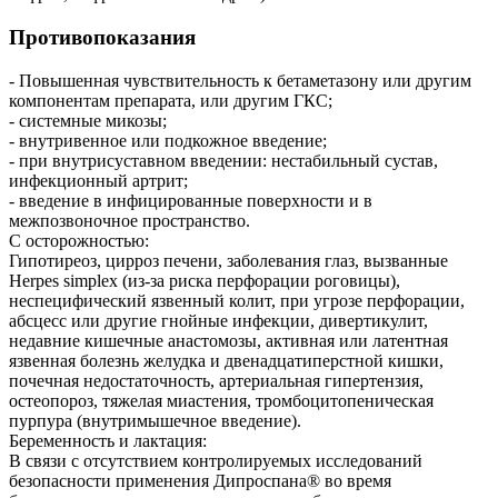
Противопоказания
- Повышенная чувствительность к бетаметазону или другим
компонентам препарата, или другим ГКС;
- системные микозы;
- внутривенное или подкожное введение;
- при внутрисуставном введении: нестабильный сустав,
инфекционный артрит;
- введение в инфицированные поверхности и в
межпозвоночное пространство.
С осторожностью:
Гипотиреоз, цирроз печени, заболевания глаз, вызванные
Herpes simplex (из-за риска перфорации роговицы),
неспецифический язвенный колит, при угрозе перфорации,
абсцесс или другие гнойные инфекции, дивертикулит,
недавние кишечные анастомозы, активная или латентная
язвенная болезнь желудка и двенадцатиперстной кишки,
почечная недостаточность, артериальная гипертензия,
остеопороз, тяжелая миастения, тромбоцитопеническая
пурпура (внутримышечное введение).
Беременность и лактация:
В связи с отсутствием контролируемых исследований
безопасности применения Дипроспана® во время