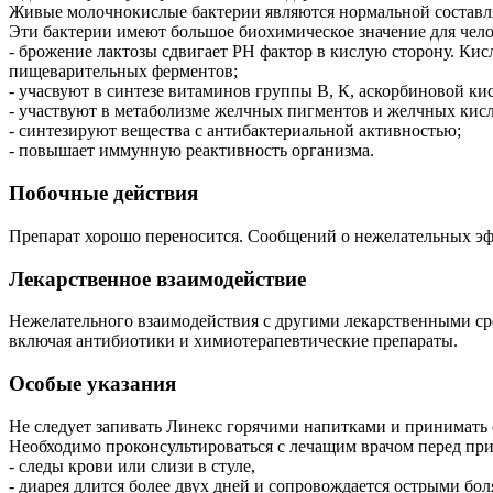
Живые молочнокислые бактерии являются нормальной составл
Эти бактерии имеют большое биохимическое значение для чело
- брожение лактозы сдвигает РН фактор в кислую сторону. Ки
пищеварительных ферментов;
- учасвуют в синтезе витаминов группы В, К, аскорбиновой к
- участвуют в метаболизме желчных пигментов и желчных кисл
- синтезируют вещества с антибактериальной активностью;
- повышает иммунную реактивность организма.
Побочные действия
Препарат хорошо переносится. Сообщений о нежелательных эфф
Лекарственное взаимодействие
Нежелательного взаимодействия с другими лекарственными ср
включая антибиотики и химиотерапевтические препараты.
Особые указания
Не следует запивать Линекс горячими напитками и принимать 
Необходимо проконсультироваться с лечащим врачом перед прие
- следы крови или слизи в стуле,
- диарея длится более двух дней и сопровождается острыми бол