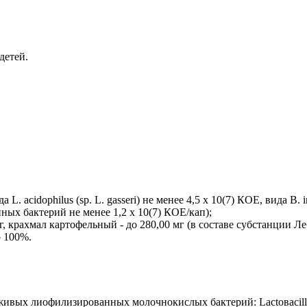
детей.
acidophilus (sp. L. gasseri) не менее 4,5 х 10(7) КОЕ, вида В. in
ных бактерий не менее 1,2 х 10(7) КОЕ/кап);
г, крахмал картофельный - до 280,00 мг (в составе субстанции Леб
о 100%.
вых лиофилизированных молочнокислых бактерий: Lactoвacillus aci