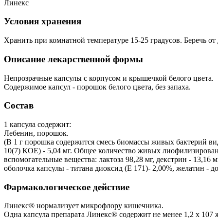
Линекс
Условия хранения
Хранить при комнатной температуре 15-25 градусов. Беречь от 
Описание лекарственной формы
Непрозрачные капсулы с корпусом и крышечкой белого цвета.
Содержимое капсул - порошок белого цвета, без запаха.
Состав
1 капсула содержит:
Лебенин, порошок.
(В 1 г порошка содержится смесь биомассы живых бактерий вида L. 
10(7) КОЕ) - 5,04 мг. Общее количество живых лиофилизирован
вспомогательные вещества: лактоза 98,28 мг, декстрин - 13,16 м
оболочка капсулы - титана диоксид (Е 171)- 2,00%, желатин - д
Фармакологическое действие
Линекс® нормализует микрофлору кишечника.
Одна капсула препарата Линекс® содержит не менее 1,2 х 107 жи