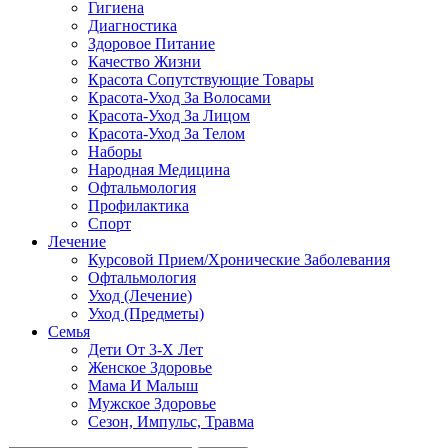
Гигиена
Диагностика
Здоровое Питание
Качество Жизни
Красота Сопутствующие Товары
Красота-Уход За Волосами
Красота-Уход За Лицом
Красота-Уход За Телом
Наборы
Народная Медицина
Офтальмология
Профилактика
Спорт
Лечение
Курсовой Прием/Хронические Заболевания
Офтальмология
Уход (Лечение)
Уход (Предметы)
Семья
Дети От 3-Х Лет
Женское Здоровье
Мама И Малыш
Мужское Здоровье
Сезон, Импульс, Травма