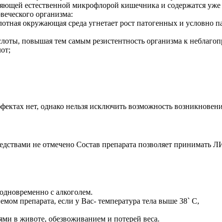
яющей естественной микрофлорой кишечника и содержатся уже 
веческого организма:
слотная окружающая среда угнетает рост патогенных и условно 
ислоты, повышая тем самым резистентность организма к неблаг
от;
ектах нет, однако нельзя исключить возможность возникновени
едствами не отмечено Состав препарата позволяет принимать 
одновременно с алкоголем.
мом препарата, если у Вас- температура тела выше 38` С,
ями в животе, обезвоживанием и потерей веса.