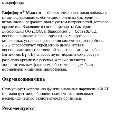
микрофлоры.
®
Бифиформ
Малыш
— биологически активная добавка к
пище, содержащая комбинацию полезных бактерий и
витаминов и разработанная с учетом потребностей детского
организма. Входящие в состав препарата бактерии
Lactobacillus GG (LGG)
и
Bifidobacterium lactis (BB-12)
восстанавливают баланс нормальной микрофлоры
кишечника, устраняя проявления кишечных расстройств.
LGG
способствуют укреплению иммунитета и
восстановлению естественной защиты организма ребенка.
Витамины B
и B
способствуют нормальному росту и
1
6
развитию организма ребенка, а также являются
дополнительным фактором, обеспечивающим баланс
нормальной кишечной микрофлоры.
Фармакодинамика
Стимулирует коррекцию функциональных нарушений ЖКТ,
нормализует микробиоценоз кишечника, повышает
неспецифическую резистентность организма.
Рекомендуется