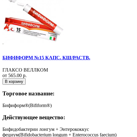
БИФИФОРМ №15 КАПС. КШ/РАСТВ.
ГЛАКСО ВЕЛЛКОМ
от 565.00 р.
В корзину
Торговое название:
Бифиформ®(Bifiform®)
Действующее вещество:
Бифидобактерии лонгум + Энтерококкус
фециум(Bifidobacterium longum + Enterococcus faecium)