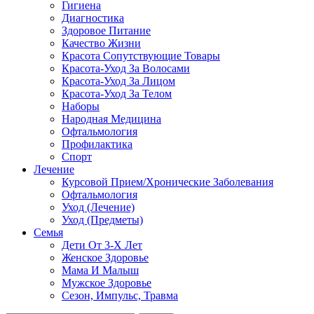
Гигиена
Диагностика
Здоровое Питание
Качество Жизни
Красота Сопутствующие Товары
Красота-Уход За Волосами
Красота-Уход За Лицом
Красота-Уход За Телом
Наборы
Народная Медицина
Офтальмология
Профилактика
Спорт
Лечение
Курсовой Прием/Хронические Заболевания
Офтальмология
Уход (Лечение)
Уход (Предметы)
Семья
Дети От 3-Х Лет
Женское Здоровье
Мама И Малыш
Мужское Здоровье
Сезон, Импульс, Травма