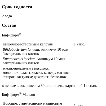
Срок годности
2 года
Состав
®
Бифиформ
Кишечнорастворимые капсулы
1 капс.
Bifidobacterium longum,
минимум 10 млн
бактериальных клеток
Enterococcus faecium,
минимум 10 млн
бактериальных клеток
вспомогательные вещества:
молочнокислая закваска; камедь; магния
стеарат; лактулоза; декстроза безводная
в пенале алюминиевом 30 шт.; в пачке картонной 1 пенал.
®
Бифиформ
Малыш
Порошок с апельсиново-малиновым
1 пор.