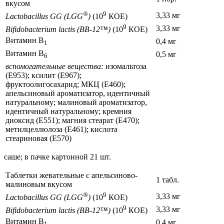
вкусом
®
9
3,33 мг
Lactobacillus GG (LGG
)
(10
КОЕ)
9
3,33 мг
Bifidobacterium lactis (BB-12™)
(10
КОЕ)
Витамин B
0,4 мг
1
Витамин B
0,5 мг
6
вспомогательные вещества:
изомальтоза
(Е953); ксилит (Е967);
фруктоолигосахарид; МКЦ (Е460);
апельсиновый ароматизатор, идентичный
натуральному; малиновый ароматизатор,
идентичный натуральному; кремния
диоксид (Е551); магния стеарат (Е470);
метилцеллюлоза (Е461); кислота
стеариновая (Е570)
саше; в пачке картонной 21 шт.
Таблетки жевательные с апельсиново-
1 табл.
малиновым вкусом
®
9
3,33 мг
Lactobacillus GG (LGG
)
(10
КОЕ)
9
3,33 мг
Bifidobacterium lactis (BB-12™)
(10
КОЕ)
Витамин B
0,4 мг
1