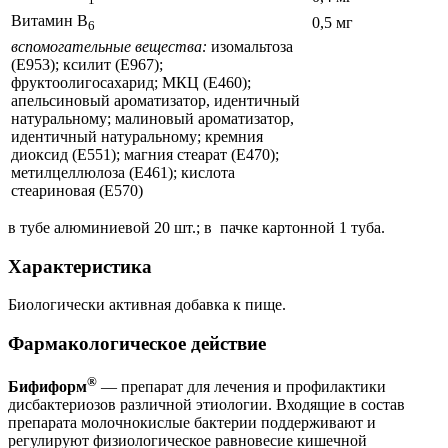
Витамин B
0,5 мг
6
вспомогательные вещества:
изомальтоза
(Е953); ксилит (Е967);
фруктоолигосахарид; МКЦ (Е460);
апельсиновый ароматизатор, идентичный
натуральному; малиновый ароматизатор,
идентичный натуральному; кремния
диоксид (Е551); магния стеарат (Е470);
метилцеллюлоза (Е461); кислота
стеариновая (Е570)
в тубе алюминиевой 20 шт.; в пачке картонной 1 туба.
Характеристика
Биологически активная добавка к пище.
Фармакологическое действие
®
Бифиформ
— препарат для лечения и профилактики
дисбактериозов различной этиологии. Входящие в состав
препарата молочнокислые бактерии поддерживают и
регулируют физиологическое равновесие кишечной