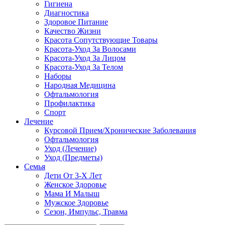
Гигиена
Диагностика
Здоровое Питание
Качество Жизни
Красота Сопутствующие Товары
Красота-Уход За Волосами
Красота-Уход За Лицом
Красота-Уход За Телом
Наборы
Народная Медицина
Офтальмология
Профилактика
Спорт
Лечение
Курсовой Прием/Хронические Заболевания
Офтальмология
Уход (Лечение)
Уход (Предметы)
Семья
Дети От 3-Х Лет
Женское Здоровье
Мама И Малыш
Мужское Здоровье
Сезон, Импульс, Травма