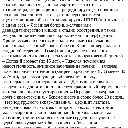
бронхиальной астмы, ангионевротического отека,
крапивницы, острого ринита, рецидивирующего полипоза
носа или околоносовых пазух и непереносимости
ацетилсалициловой кислоты или других НПВП (в том числе
в анамнезе). – Язвенная болезнь желудка или
двенадцатиперстной кишки в стадии обострения, а также
желудочно-кишечные язвы, кровотечения и перфорации. –
Хроническая диспепсия, воспалительные заболевания
кишечника, язвенный колит; болезнь Крона, дивертикулит в
стадии обострения. – Гемофилия и другие нарушения
свертываемости крови (в том числе геморрагический диатез).
– Детский возраст (до 15 лет). – Тяжелая печеночная
недостаточность, активное заболевание печени. – Тяжелая
почечная недостаточность (клиренс креатинина (КК) менее 30
мл/мин), прогрессирующие заболевания почек,
подтвержденная гиперкалиемия. – Декомпенсированная
сердечная недостаточность, послеоперационный период после
аортокоронарного шунтирования. – Цереброваскулярные и
другие кровотечения. - Беременность в сроке более 20 недель.
- Период грудного вскармливания. - Дефицит лактазы,
непереносимость лактозы, синдром глюкозо-галактозной
мальабсорбции. С осторожностью: Бронхиальная астма в
анамнезе, клинически выраженные сердечно-сосудистые,
цереброваскулярные заболевания и заболевания
периферических артерий, дислипидемия, прогрессирующие