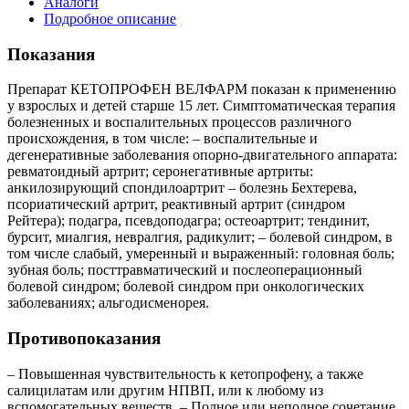
Аналоги
Подробное описание
Показания
Препарат КЕТОПРОФЕН ВЕЛФАРМ показан к применению
у взрослых и детей старше 15 лет. Симптоматическая терапия
болезненных и воспалительных процессов различного
происхождения, в том числе: – воспалительные и
дегенеративные заболевания опорно-двигательного аппарата:
ревматоидный артрит; серонегативные артриты:
анкилозирующий спондилоартрит – болезнь Бехтерева,
псориатический артрит, реактивный артрит (синдром
Рейтера); подагра, псевдоподагра; остеоартрит; тендинит,
бурсит, миалгия, невралгия, радикулит; – болевой синдром, в
том числе слабый, умеренный и выраженный: головная боль;
зубная боль; посттравматический и послеоперационный
болевой синдром; болевой синдром при онкологических
заболеваниях; альгодисменорея.
Противопоказания
– Повышенная чувствительность к кетопрофену, а также
салицилатам или другим НПВП, или к любому из
вспомогательных веществ. – Полное или неполное сочетание