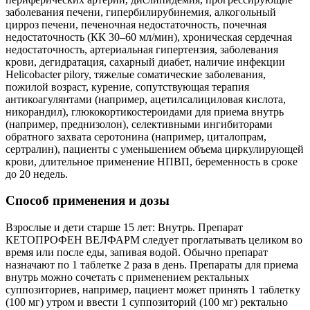
заболевания печени, гипербилирубинемия, алкогольный
цирроз печени, печеночная недостаточность, почечная
недостаточность (КК 30–60 мл/мин), хроническая сердечная
недостаточность, артериальная гипертензия, заболевания
крови, дегидратация, сахарный диабет, наличие инфекции
Helicobacter pilory, тяжелые соматические заболевания,
пожилой возраст, курение, сопутствующая терапия
антикоагулянтами (например, ацетилсалициловая кислота,
никорандил), глюкокортикостероидами для приема внутрь
(например, преднизолон), селективными ингибиторами
обратного захвата серотонина (например, циталопрам,
сертралин), пациенты с уменьшением объема циркулирующей
крови, длительное применение НПВП, беременность в сроке
до 20 недель.
Способ применения и дозы
Взрослые и дети старше 15 лет: Внутрь. Препарат
КЕТОПРОФЕН ВЕЛФАРМ следует проглатывать целиком во
время или после еды, запивая водой. Обычно препарат
назначают по 1 таблетке 2 раза в день. Препараты для приема
внутрь можно сочетать с применением ректальных
суппозиториев, например, пациент может принять 1 таблетку
(100 мг) утром и ввести 1 суппозиторий (100 мг) ректально