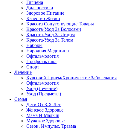
Гигиена
Диагностика
Здоровое Питание
Качество Жизни
Красота Сопутствующие Товары
Красота-Уход За Волосами
Красота-Уход За Лицом
Красота-Уход За Телом
Наборы
Народная Медицина
Офтальмология
Профилактика
Спорт
Лечение
Курсовой Прием/Хронические Заболевания
Офтальмология
Уход (Лечение)
Уход (Предметы)
Семья
Дети От 3-Х Лет
Женское Здоровье
Мама И Малыш
Мужское Здоровье
Сезон, Импульс, Травма